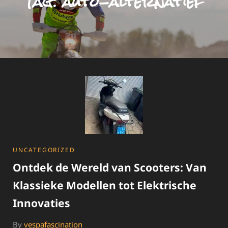
Tag:
auto-alternatief
CATEGORIES
UNCATEGORIZED
Ontdek de Wereld van Scooters: Van
Klassieke Modellen tot Elektrische
Innovaties
By
vespafascination