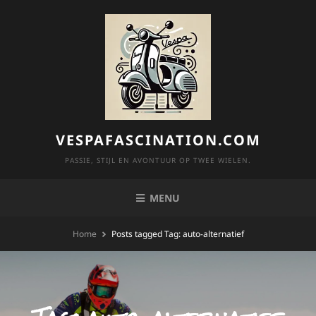
Skip
to
content
VESPAFASCINATION.COM
PASSIE, STIJL EN AVONTUUR OP TWEE WIELEN.
MENU
Home
Posts tagged
Tag:
auto-alternatief