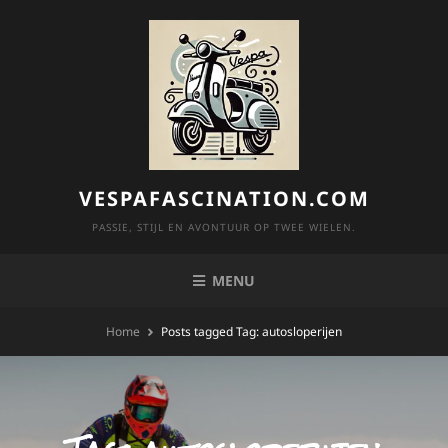
Skip
to
content
VESPAFASCINATION.COM
PASSIE, STIJL EN AVONTUUR OP TWEE WIELEN.
MENU
Home
Posts tagged
Tag:
autosloperijen