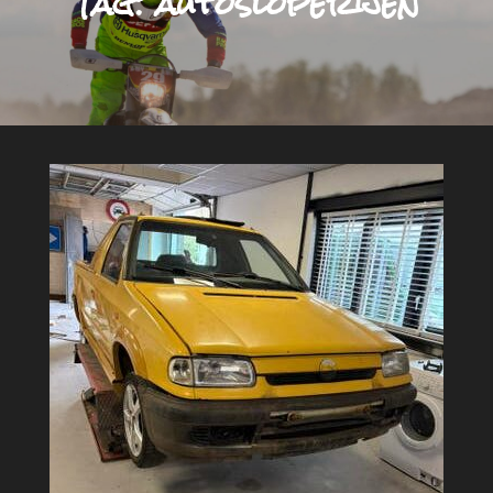
Tag:
autosloperijen