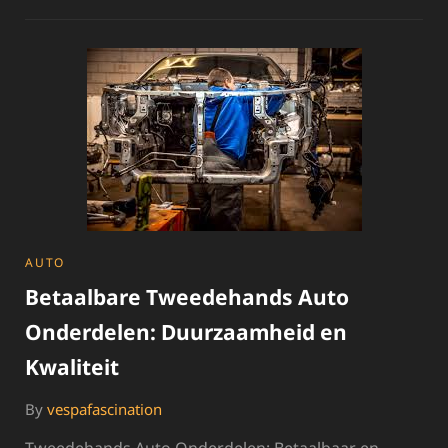
VOORDELEN
VAN
SLOOP
AUTO
ONDERDELEN
VOOR
DUURZAAM
ONDERHOUD
CATEGORIES
AUTO
Betaalbare Tweedehands Auto
Onderdelen: Duurzaamheid en
Kwaliteit
By
vespafascination