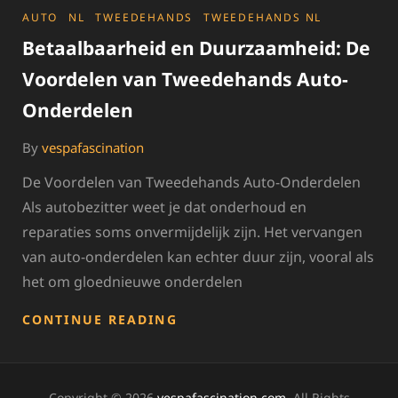
CATEGORIES
AUTO
NL
TWEEDEHANDS
TWEEDEHANDS NL
Betaalbaarheid en Duurzaamheid: De
Voordelen van Tweedehands Auto-
Onderdelen
By
vespafascination
De Voordelen van Tweedehands Auto-Onderdelen
Als autobezitter weet je dat onderhoud en
reparaties soms onvermijdelijk zijn. Het vervangen
van auto-onderdelen kan echter duur zijn, vooral als
het om gloednieuwe onderdelen
BETAALBAARHEID
CONTINUE READING
EN
DUURZAAMHEID:
DE
VOORDELEN
Copyright © 2026
vespafascination.com
. All Rights