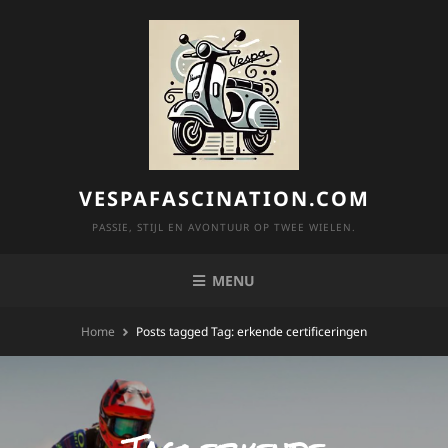
Skip
to
content
VESPAFASCINATION.COM
PASSIE, STIJL EN AVONTUUR OP TWEE WIELEN.
MENU
Home
Posts tagged
Tag:
erkende certificeringen