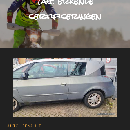
Tag:
erkende
certificeringen
CATEGORIES
AUTO
RENAULT