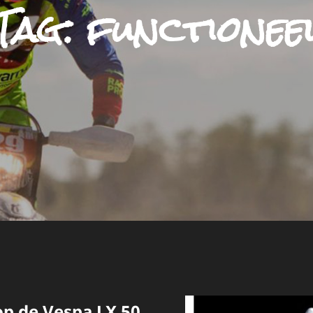
Tag:
functionee
 op de Vespa LX 50