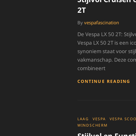
2T
By
vespafascination
De Vespa LX 50 2T: Stijlv
Vespa LX 50 2T is een ic
synoniem staat voor stijl
vakmanschap. Deze com
combineert
S
CONTINUE READING
C
O
D
V
L
5
CATEGORIES
LAAG
VESPA
VESPA SCO
2
WINDSCHERM
Stijlvol en Func