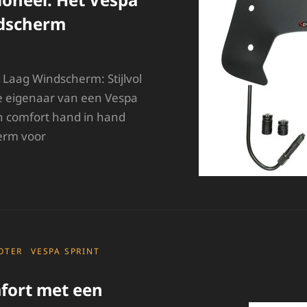
ndscherm
 Laag Windscherm: Stijlvol
se eigenaar van een Vespa
 en comfort hand in hand
erm voor
TIJLVOL
N
UNCTIONEEL:
ET
ESPA
PRINT
AAG
OTER
VESPA SPRINT
INDSCHERM
fort met een