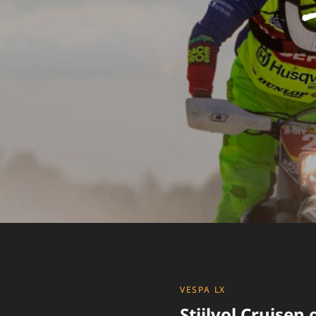
CATEGORIES
VESPA LX
Stijlvol Cruisen