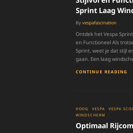
Sprint Laag Wi
By
vespafascination
Ontdek het Vespa Sprint
en Functioneel Als trot
Sprint, weet je dat stijl
gaan. Een laag windsch
S
CONTINUE READING
E
F
H
V
S
L
CATEGORIES
HOOG
VESPA
VESPA SCO
W
WINDSCHERM
Optimaal Rijcom