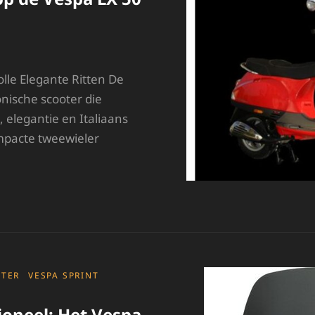
olle Elegante Ritten De
onische scooter die
, elegantie en Italiaans
pacte tweewieler
TIJLVOL
RUISEN
P
E
ESPA
X
0
OTER
VESPA SPRINT
T
tioneel: Het Vespa