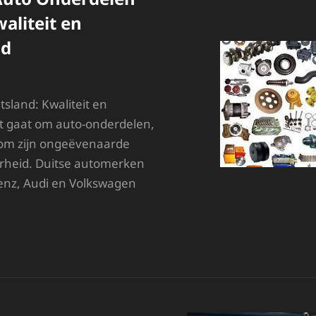
waliteit en
id
sland: Kwaliteit en
t gaat om auto-onderdelen,
 om zijn ongeëvenaarde
arheid. Duitse automerken
nz, Audi en Volkswagen
OOGWAARDIGE
UTO
NDERDELEN
IT
UITSLAND:
WALITEIT