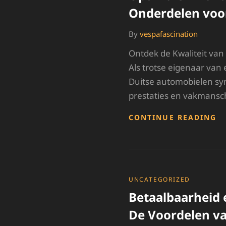
A
Onderdelen vo
By
vespafascination
Ontdek de Kwaliteit va
Als trotse eigenaar van
Duitse automobielen sy
prestaties en vakmansc
O
CONTINUE READING
K
B
O
O
V
J
CATEGORIES
UNCATEGORIZED
B
Betaalbaarheid
De Voordelen v