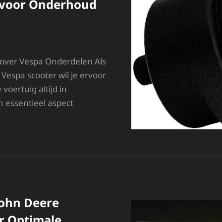
s voor Onderhoud
 over Vespa Onderdelen Als
Vespa scooter wil je ervoor
voertuig altijd in
n essentieel aspect
SSENTIËLE
NDERDELEN
OOR
OUW
ESPA:
EN
IDS
OOR
ohn Deere
NDERHOUD
N
r Optimale