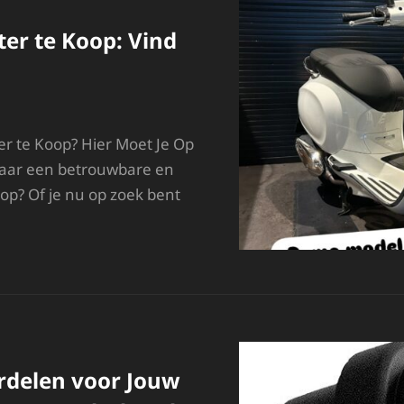
N
ETROUWBAARHEID
ter te Koop: Vind
r te Koop? Hier Moet Je Op
naar een betrouwbare en
op? Of je nu op zoek bent
ETAALBARE
COOTER
E
OOP:
IND
OUW
DEALE
T!
rdelen voor Jouw