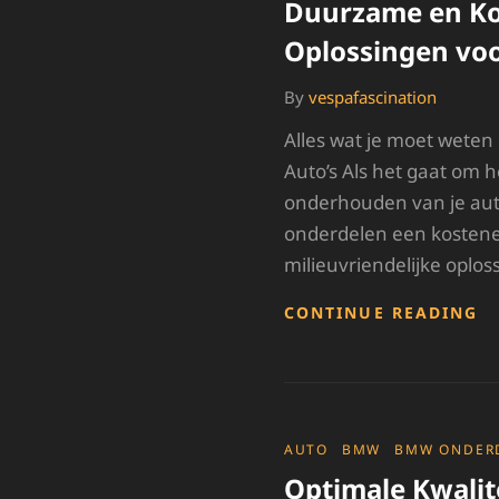
Duurzame en Ko
Oplossingen voo
By
vespafascination
Alles wat je moet weten
Auto’s Als het gaat om h
onderhouden van je aut
onderdelen een kostene
milieuvriendelijke oploss
A
CONTINUE READING
O
S
O
D
E
K
CATEGORIES
AUTO
BMW
BMW ONDER
O
Optimale Kwalit
V