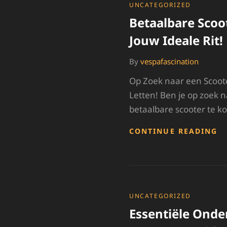
E
CATEGORIES
UNCATEGORIZED
B
Betaalbare Scoo
Jouw Ideale Rit!
By
vespafascination
Op Zoek naar een Scoote
Letten! Ben je op zoek 
betaalbare scooter te ko
B
CONTINUE READING
S
T
K
V
J
I
CATEGORIES
UNCATEGORIZED
RI
Essentiële Onde