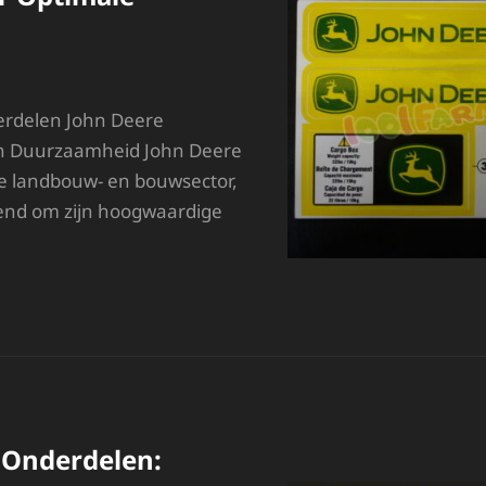
ERVANGING
erdelen John Deere
en Duurzaamheid John Deere
de landbouw- en bouwsector,
kend om zijn hoogwaardige
OOGWAARDIGE
OHN
EERE
NDERDELEN
OOR
PTIMALE
RESTATIES
p Onderdelen: