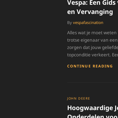
Vespa: Een Gid
en Vervanging
By
vespafascination
Alles wat je moet weten
trotse eigenaar van een 
zorgen dat jouw geliefde 
topconditie verkeert. Ee
E
CONTINUE READING
O
V
J
V
E
G
CATEGORIES
JOHN DEERE
V
Hoogwaardige J
O
E
Onderdelen voo