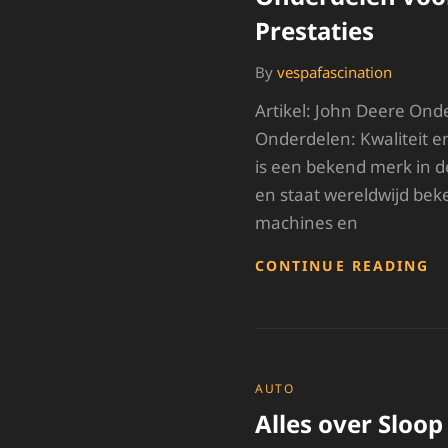
V
Prestaties
By
vespafascination
Artikel: John Deere Ond
Onderdelen: Kwaliteit 
is een bekend merk in 
en staat wereldwijd be
machines en
H
CONTINUE READING
J
D
O
V
O
P
CATEGORIES
AUTO
Alles over Sloo