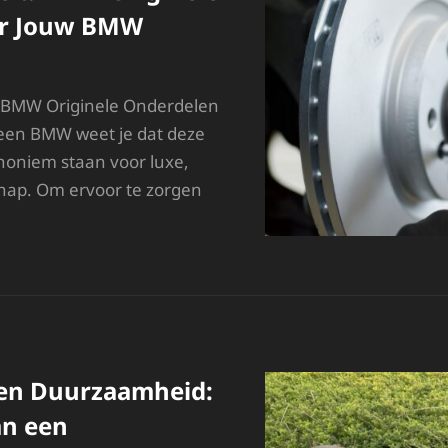
UTO’S
or Jouw BMW
n BMW Originele Onderdelen
 een BMW weet je dat deze
noniem staan voor luxe,
hap. Om ervoor te zorgen
PTIMALE
WALITEIT:
MW
RIGINELE
NDERDELEN
OOR
OUW
MW
 en Duurzaamheid:
an een