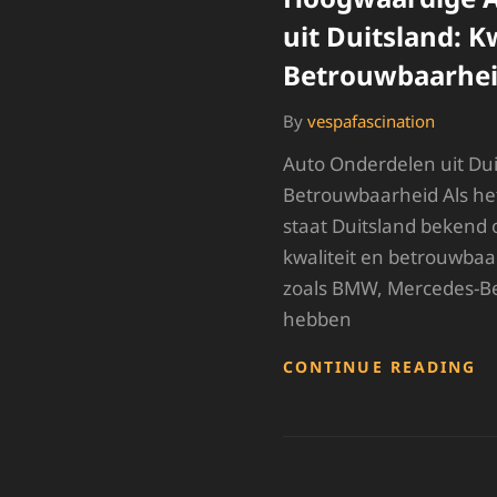
uit Duitsland: K
Betrouwbaarhe
By
vespafascination
Auto Onderdelen uit Duit
Betrouwbaarheid Als he
staat Duitsland bekend
kwaliteit en betrouwba
zoals BMW, Mercedes-Be
hebben
H
CONTINUE READING
A
O
U
D
K