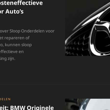
steneffectieve
r Auto’s
 over Sloop Onderdelen voor
et repareren of
o, kunnen sloop
ffectieve en
ing zijn.
LLES
VER
LOOP
NDERDELEN:
UURZAME
N
OSTENEFFECTIEVE
DELEN
PLOSSINGEN
eit: BMW Originele
OOR