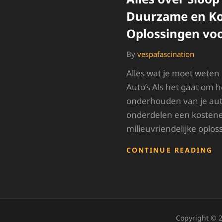
Duurzame en Ko
Oplossingen voo
By
vespafascination
Alles wat je moet weten
Auto’s Als het gaat om h
onderhouden van je aut
onderdelen een kostene
milieuvriendelijke oploss
A
CONTINUE READING
O
S
O
D
E
K
Copyright © 
O