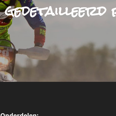
:
gedetailleerd 
p Onderdelen: