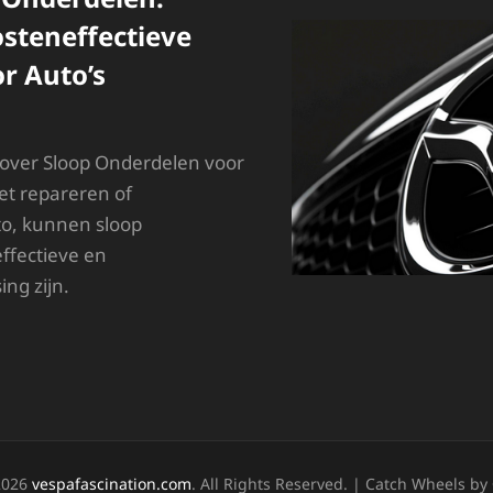
steneffectieve
r Auto’s
 over Sloop Onderdelen voor
et repareren of
o, kunnen sloop
ffectieve en
ing zijn.
LLES
VER
LOOP
NDERDELEN:
UURZAME
N
OSTENEFFECTIEVE
2026
vespafascination.com
. All Rights Reserved. | Catch Wheels by
PLOSSINGEN