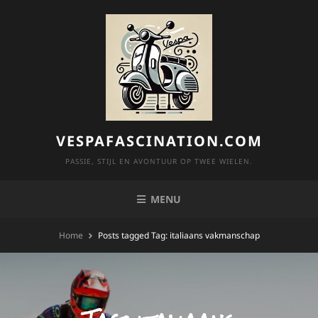
Skip
to
content
VESPAFASCINATION.COM
PASSIE, STIJL EN AVONTUUR OP TWEE WIELEN.
MENU
Home
Posts tagged
Tag:
italiaans vakmanschap