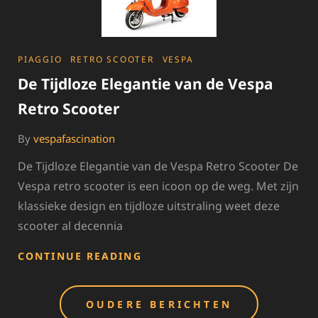
SCOOTER
CATEGORIES
PIAGGIO
RETRO SCOOTER
VESPA
De Tijdloze Elegantie van de Vespa
Retro Scooter
By
vespafascination
De Tijdloze Elegantie van de Vespa Retro Scooter De
Vespa retro scooter is een icoon op de weg. Met zijn
klassieke design en tijdloze uitstraling weet deze
scooter al decennia
DE
CONTINUE READING
TIJDLOZE
ELEGANTIE
Berichten
VAN
OUDERE BERICHTEN
DE