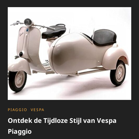
DE
VESPA
LX
50
2T
CATEGORIES
PIAGGIO
VESPA
Ontdek de Tijdloze Stijl van Vespa
Piaggio