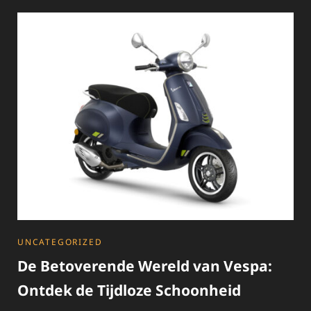
VAN
DE
MOTORVESPA:
EEN
ICOON
OP
TWEE
WIELEN
CATEGORIES
UNCATEGORIZED
De Betoverende Wereld van Vespa:
Ontdek de Tijdloze Schoonheid