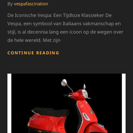
By
vespafascination
De Iconische Vespa: Een Tijdloze Klassieker De
Vespa, een symbool van Italiaans vakmanschap en
stijl, is al decennia lang een icoon op de wegen over
de hele wereld. Met zijn
DE
CONTINUE READING
BETOVERENDE
WERELD
VAN
VESPA:
ONTDEK
DE
TIJDLOZE
SCHOONHEID