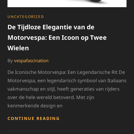
CATEGORIES
UNCATEGORIZED
De Tijdloze Elegantie van de
Motorvespa: Een Icoon op Twee
Wielen
By
vespafascination
De Iconische Motorvespa: Een Legendarische Rit De
Motorvespa, een legendarisch symbool van Italiaans
vakmanschap en stijl, heeft generaties van rijders
over de hele wereld betoverd. Met zijn
kenmerkende design en
DE
CONTINUE READING
TIJDLOZE
ELEGANTIE