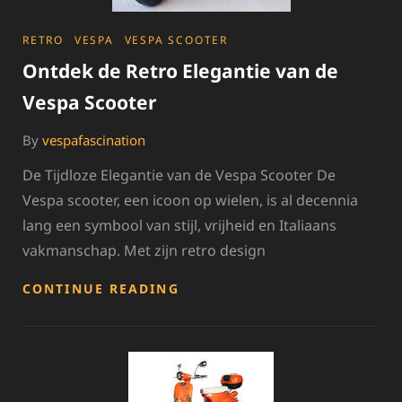
CATEGORIES
RETRO
VESPA
VESPA SCOOTER
Ontdek de Retro Elegantie van de
Vespa Scooter
By
vespafascination
De Tijdloze Elegantie van de Vespa Scooter De
Vespa scooter, een icoon op wielen, is al decennia
lang een symbool van stijl, vrijheid en Italiaans
vakmanschap. Met zijn retro design
ONTDEK
CONTINUE READING
DE
RETRO
ELEGANTIE
VAN
DE
VESPA