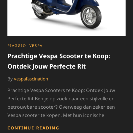
CATEGORIES
PIAGGIO
VESPA
Prachtige Vespa Scooter te Koop:
Ontdek Jouw Perfecte Rit
By
vespafascination
Prachtige Vespa Scooters te Koop: Ontdek Jouw
Perfecte Rit Ben je op zoek naar een stijlvolle en
betrouwbare scooter? Overweeg dan zeker een
Vespa scooter te kopen. Met hun iconische
PRACHTIGE
CONTINUE READING
VESPA