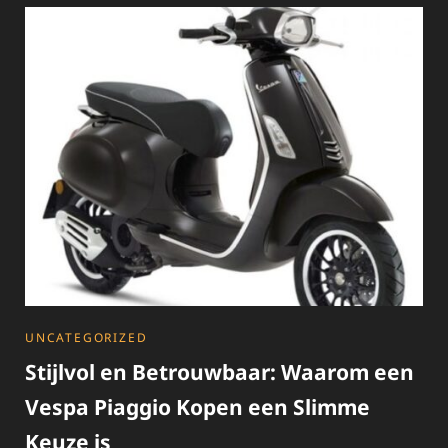
ONTDEK
DE
ICONISCHE
SCOOTER
CATEGORIES
UNCATEGORIZED
Stijlvol en Betrouwbaar: Waarom een
Vespa Piaggio Kopen een Slimme
Keuze is