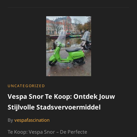
SCOOTER
TE
KOOP:
ONTDEK
JOUW
PERFECTE
RIT
CATEGORIES
UNCATEGORIZED
Vespa Snor Te Koop: Ontdek Jouw
Stijlvolle Stadsvervoermiddel
By
vespafascination
Te Koop: Vespa Snor – De Perfecte