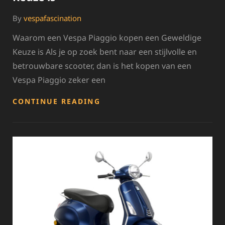
By
vespafascination
Waarom een Vespa Piaggio kopen een Geweldige
Keuze is Als je op zoek bent naar een stijlvolle en
betrouwbare scooter, dan is het kopen van een
Vespa Piaggio zeker een
STIJLVOL
CONTINUE READING
EN
BETROUWBAAR:
WAAROM
EEN
VESPA
PIAGGIO
KOPEN
EEN
SLIMME
KEUZE
IS