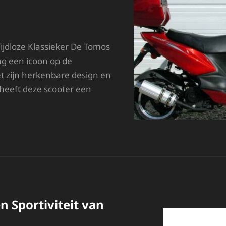
ijdloze Klassieker De Tomos
ng een icoon op de
 zijn herkenbare design en
heeft deze scooter een
NTDEK
E
IJDLOZE
IJL
AN
E
OMOS
COOTER
en Sportiviteit van