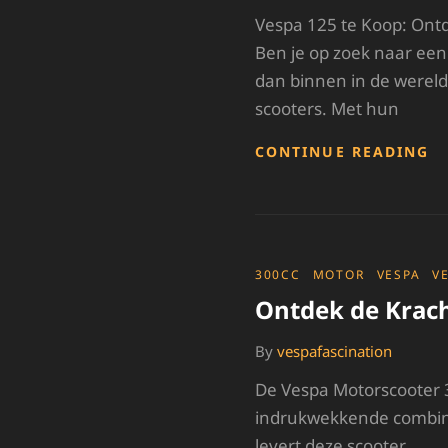
Vespa 125 te Koop: Ontd
Ben je op zoek naar een
dan binnen in de wereld
scooters. Met hun
V
CONTINUE READING
1
T
K
O
D
I
CATEGORIES
300CC
MOTOR
VESPA
V
S
Ontdek de Krach
By
vespafascination
De Vespa Motorscooter 3
indrukwekkende combinat
levert deze scooter