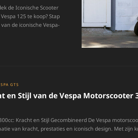
ek de Iconische Scooter
 Vespa 125 te koop? Stap
 van de iconische Vespa-
ESPA
25
E
OOP:
NTDEK
E
CONISCHE
ESPA GTS
COOTER
t en Stijl van de Vespa Motorscooter 
00cc: Kracht en Stijl Gecombineerd De Vespa motorscoot
ie van kracht, prestaties en iconisch design. Met zijn 