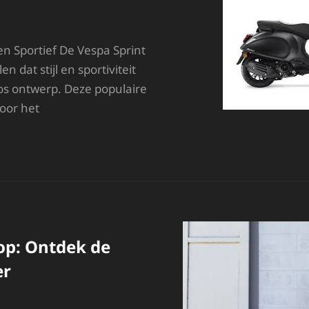
 en Sportief De Vespa Sprint
n dat stijl en sportiviteit
oos ontwerp. Deze populaire
oor het
NTDEK
E
IJL
N
PORTIVITEIT
AN
E
ESPA
op: Ontdek de
PRINT
er