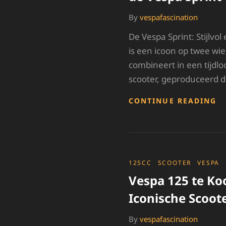
By
vespafascination
De Vespa Sprint: Stijlvol
is een icoon op twee wiele
combineert in een tijdl
scooter, geproduceerd d
O
CONTINUE READING
D
ST
E
S
V
D
CATEGORIES
125CC
SCOOTER
VESPA
V
Vespa 125 te Ko
S
Iconische Scoot
By
vespafascination