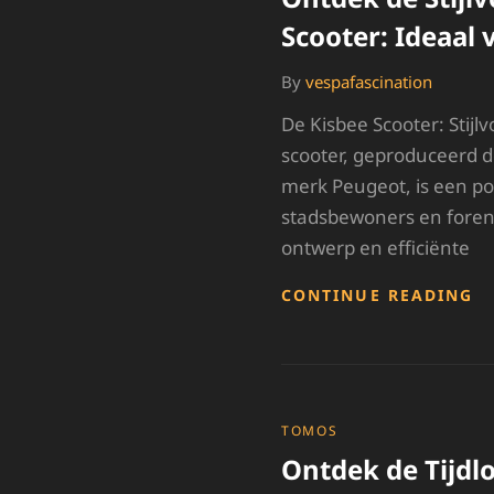
Scooter: Ideaal 
By
vespafascination
De Kisbee Scooter: Stijlv
scooter, geproduceerd 
merk Peugeot, is een p
stadsbewoners en forenz
ontwerp en efficiënte
O
CONTINUE READING
D
S
K
S
I
V
CATEGORIES
TOMOS
S
Ontdek de Tijdlo