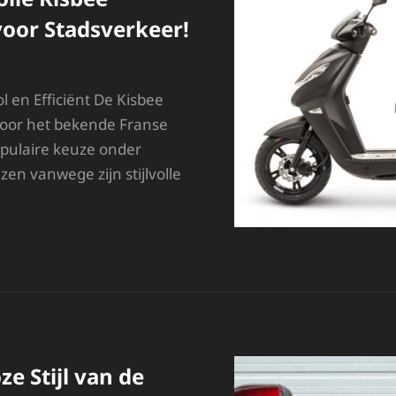
voor Stadsverkeer!
ol en Efficiënt De Kisbee
door het bekende Franse
opulaire keuze onder
en vanwege zijn stijlvolle
NTDEK
E
TIJLVOLLE
ISBEE
COOTER:
DEAAL
OOR
TADSVERKEER!
ze Stijl van de