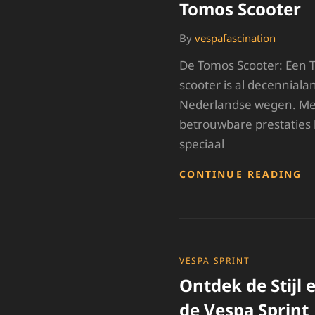
Tomos Scooter
By
vespafascination
De Tomos Scooter: Een T
scooter is al decenniala
Nederlandse wegen. Met
betrouwbare prestaties 
speciaal
O
CONTINUE READING
D
T
ST
V
D
T
CATEGORIES
VESPA SPRINT
S
Ontdek de Stijl 
de Vespa Sprint