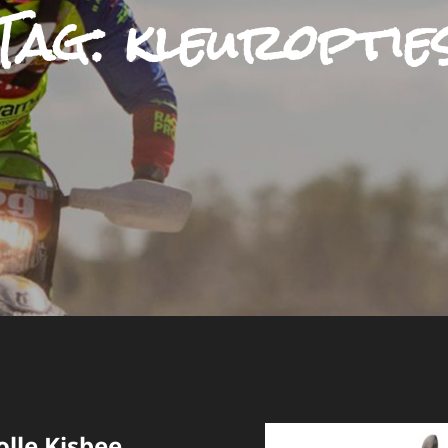
Tag:
kleuroptie
olle Kisbee