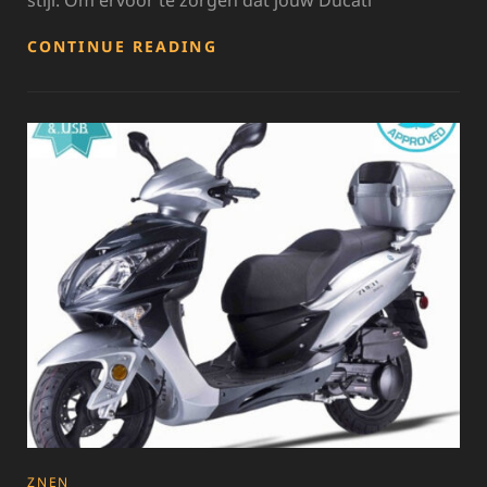
stijl. Om ervoor te zorgen dat jouw Ducati
OPTIMALE
CONTINUE READING
PRESTATIE
EN
KWALITEIT
MET
ORIGINELE
DUCATI
ONDERDELEN
CATEGORIES
ZNEN