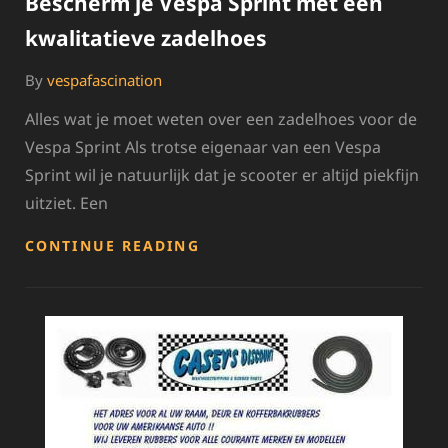
Bescherm je Vespa Sprint met een
kwalitatieve zadelhoes
By
vespafascination
Alles wat je moet weten over een zadelhoes voor de
Vespa Sprint Als trotse eigenaar van een Vespa
Sprint wil je natuurlijk dat je scooter er altijd piekfijn
uitziet. Een
BESCHERM
CONTINUE READING
JE
VESPA
SPRINT
MET
EEN
KWALITATIEVE
ZADELHOES