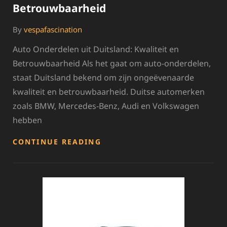
Betrouwbaarheid
By
vespafascination
Auto Onderdelen uit Duitsland: Kwaliteit en
Betrouwbaarheid Als het gaat om auto-onderdelen,
staat Duitsland bekend om zijn ongeëvenaarde
kwaliteit en betrouwbaarheid. Duitse automerken
zoals BMW, Mercedes-Benz, Audi en Volkswagen
hebben
HOOGWAARDIGE
CONTINUE READING
AUTO
ONDERDELEN
UIT
DUITSLAND:
KWALITEIT
EN
BETROUWBAARHEID