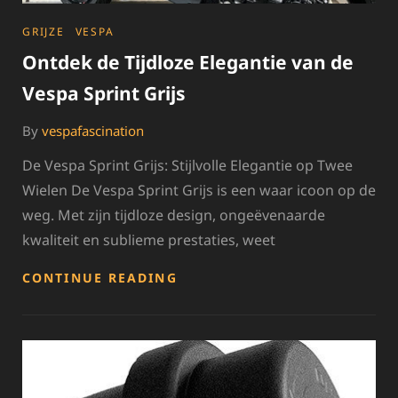
CATEGORIES
GRIJZE
VESPA
Ontdek de Tijdloze Elegantie van de
Vespa Sprint Grijs
By
vespafascination
De Vespa Sprint Grijs: Stijlvolle Elegantie op Twee
Wielen De Vespa Sprint Grijs is een waar icoon op de
weg. Met zijn tijdloze design, ongeëvenaarde
kwaliteit en sublieme prestaties, weet
ONTDEK
CONTINUE READING
DE
TIJDLOZE
ELEGANTIE
VAN
DE
VESPA