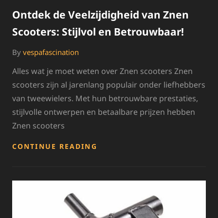
Ontdek de Veelzijdigheid van Znen
Scooters: Stijlvol en Betrouwbaar!
By
vespafascination
Alles wat je moet weten over Znen scooters Znen
scooters zijn al jarenlang populair onder liefhebbers
van tweewielers. Met hun betrouwbare prestaties,
stijlvolle ontwerpen en betaalbare prijzen hebben
Znen scooters
ONTDEK
CONTINUE READING
DE
VEELZIJDIGHEID
VAN
ZNEN
SCOOTERS:
STIJLVOL
EN