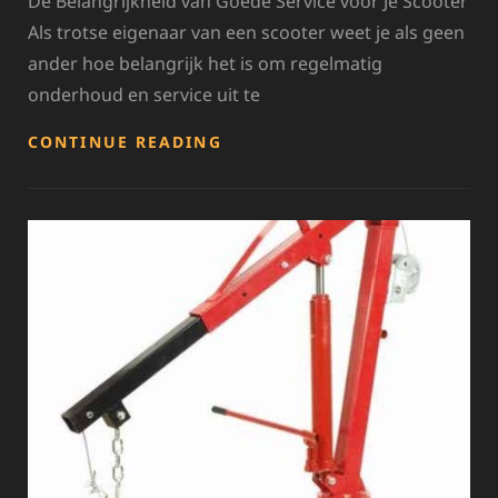
De Belangrijkheid van Goede Service voor Je Scooter
Als trotse eigenaar van een scooter weet je als geen
ander hoe belangrijk het is om regelmatig
onderhoud en service uit te
OPTIMALE
CONTINUE READING
PRESTATIES
EN
VEILIGHEID:
WAAROM
REGELMATIGE
SERVICE
VOOR
JE
SCOOTER
ESSENTIEEL
IS