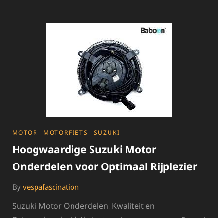
STIJLVOLLE
TWEEDEHANDS
VESPA
SCOOTER
MET
VERTROUWEN
CATEGORIES
MOTOR
MOTORFIETS
SUZUKI
Hoogwaardige Suzuki Motor
Onderdelen voor Optimaal Rijplezier
By
vespafascination
Suzuki Motor Onderdelen: Kwaliteit en