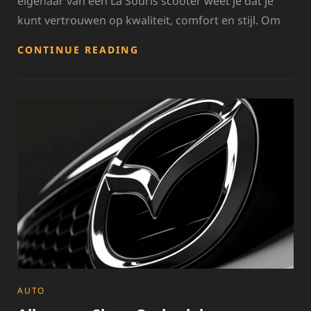
eigenaar van een La Souris scooter weet je dat je
kunt vertrouwen op kwaliteit, comfort en stijl. Om
ONTDEK
CONTINUE READING
DE
KWALITEIT
VAN
LA
SOURIS
ONDERDELEN
VOOR
JOUW
SCOOTER
CATEGORIES
AUTO