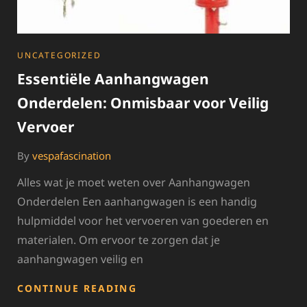
CATEGORIES
UNCATEGORIZED
Essentiële Aanhangwagen
Onderdelen: Onmisbaar voor Veilig
Vervoer
By
vespafascination
Alles wat je moet weten over Aanhangwagen
Onderdelen Een aanhangwagen is een handig
hulpmiddel voor het vervoeren van goederen en
materialen. Om ervoor te zorgen dat je
aanhangwagen veilig en
ESSENTIËLE
CONTINUE READING
AANHANGWAGEN