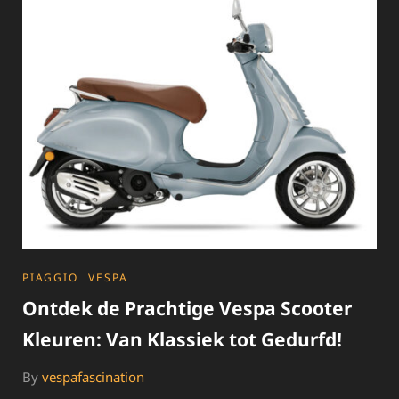
YAMAHA
MOTORFIETS
CATEGORIES
PIAGGIO
VESPA
Ontdek de Prachtige Vespa Scooter
Kleuren: Van Klassiek tot Gedurfd!
By
vespafascination