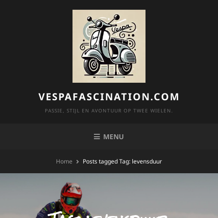
Skip
to
content
VESPAFASCINATION.COM
PASSIE, STIJL EN AVONTUUR OP TWEE WIELEN.
MENU
Home
Posts tagged
Tag:
levensduur