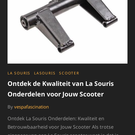
CATEGORIES
LA SOURIS
LASOURIS
SCOOTER
Ontdek de Kwaliteit van La Souris
Onderdelen voor Jouw Scooter
By
vespafascination
Ontdek La Souris Onderdelen: Kwaliteit en
Betrouwbaarheid voor Jouw Scooter Als trotse