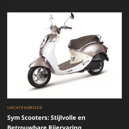
ONDERDELEN:
ONMISBAAR
VOOR
VEILIG
VERVOER
CATEGORIES
UNCATEGORIZED
Sym Scooters: Stijlvolle en
Betrouwbare Rijervaring