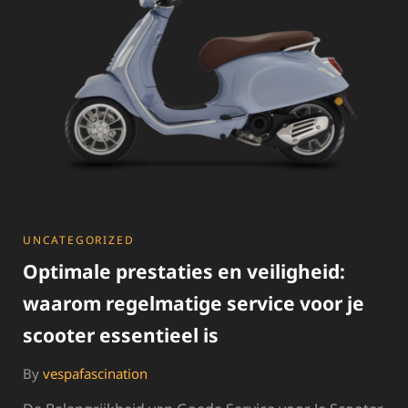
OPLOSSINGEN
VOOR
AUTO’S
CATEGORIES
UNCATEGORIZED
Optimale prestaties en veiligheid:
waarom regelmatige service voor je
scooter essentieel is
By
vespafascination