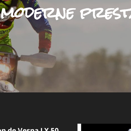
:
moderne prest
 op de Vespa LX 50