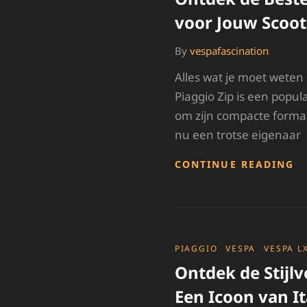
voor Jouw Scoot
By
vespafascination
Alles wat je moet weten
Piaggio Zip is een popul
om zijn compacte forma
nu een trotse eigenaar
O
CONTINUE READING
D
B
ZI
O
V
J
CATEGORIES
PIAGGIO
VESPA
VESPA L
S
Ontdek de Stijlv
Een Icoon van It