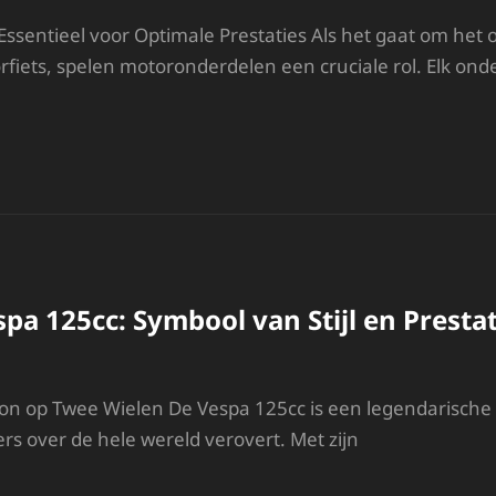
Essentieel voor Optimale Prestaties Als het gaat om het
fiets, spelen motoronderdelen een cruciale rol. Elk onde
NTDEK
E
SSENTIE
AN
LLE
OTOR
NDERDELEN
OOR
pa 125cc: Symbool van Stijl en Prestat
PTIMALE
RESTATIES
on op Twee Wielen De Vespa 125cc is een legendarische sc
ers over de hele wereld verovert. Met zijn
E