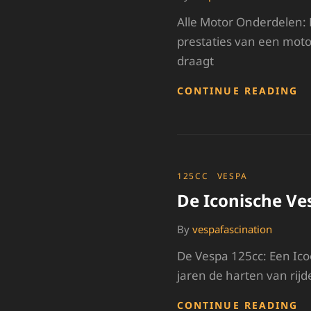
Alle Motor Onderdelen: 
prestaties van een motor
draagt
O
CONTINUE READING
D
E
V
A
M
O
CATEGORIES
125CC
VESPA
V
De Iconische Ves
O
P
By
vespafascination
De Vespa 125cc: Een Ico
jaren de harten van rijd
D
CONTINUE READING