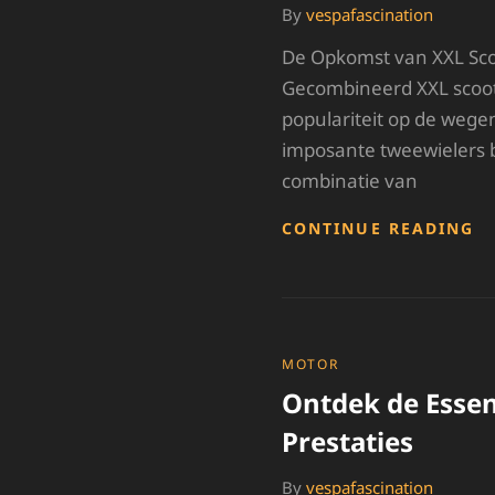
By
vespafascination
De Opkomst van XXL Scoo
Gecombineerd XXL scoot
populariteit op de wege
imposante tweewielers 
combinatie van
O
CONTINUE READING
D
W
V
X
S
C
CATEGORIES
MOTOR
P
Ontdek de Essen
E
ST
Prestaties
G
By
vespafascination