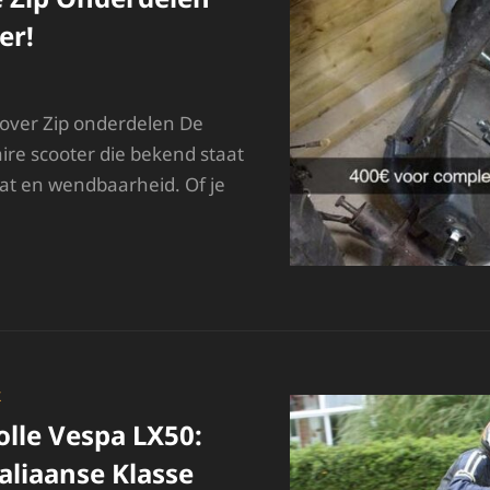
er!
 over Zip onderdelen De
aire scooter die bekend staat
at en wendbaarheid. Of je
NTDEK
E
ESTE
P
NDERDELEN
OOR
OUW
X
COOTER!
olle Vespa LX50:
aliaanse Klasse