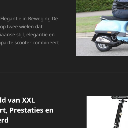
e Elegantie in Beweging De
 op twee wielen dat
aanse stijl, elegantie en
ompacte scooter combineert
NTDEK
E
TIJLVOLLE
ESPA
50:
EN
COON
AN
ld van XXL
TALIAANSE
LASSE
t, Prestaties en
erd