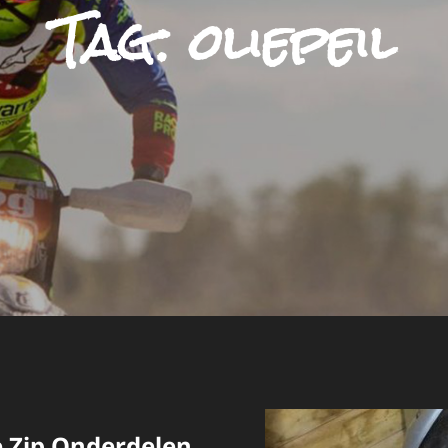
Tag:
oliepeil
 Zip Onderdelen