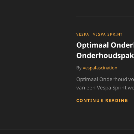
I
V
1
S
V
ST
CATEGORIES
VESPA
VESPA SPRINT
E
Optimaal Onderh
P
Onderhoudspak
By
vespafascination
Optimaal Onderhoud voo
van een Vespa Sprint wee
O
CONTINUE READING
O
V
J
V
S