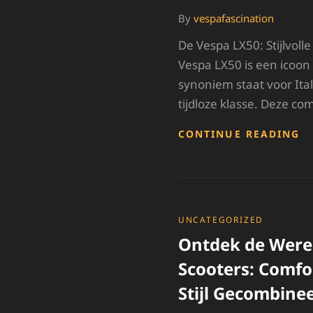
By
vespafascination
De Vespa LX50: Stijlvoll
Vespa LX50 is een icoon
synoniem staat voor Itali
tijdloze klasse. Deze c
O
CONTINUE READING
D
S
V
LX
E
I
CATEGORIES
UNCATEGORIZED
V
Ontdek de Were
I
K
Scooters: Comfor
Stijl Gecombine