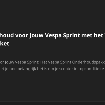
CONISCHE
ESPA
25CC:
YMBOOL
AN
IJL
N
oud voor Jouw Vespa Sprint met het 
RESTATIES
ket
r Jouw Vespa Sprint: Het Vespa Sprint Onderhoudspakke
t je hoe belangrijk het is om je scooter in topconditie t
PTIMAAL
NDERHOUD
OOR
OUW
ESPA
PRINT