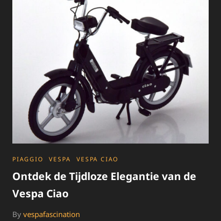
DE
BERINI
SCOOTER:
EEN
NEDERLANDS
ICOON
CATEGORIES
PIAGGIO
VESPA
VESPA CIAO
Ontdek de Tijdloze Elegantie van de
Vespa Ciao
By
vespafascination