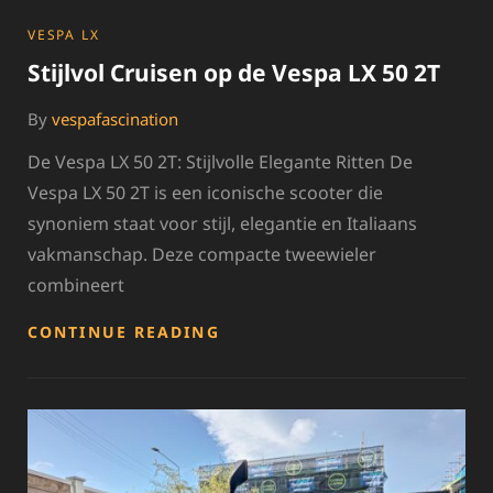
CATEGORIES
VESPA LX
Stijlvol Cruisen op de Vespa LX 50 2T
By
vespafascination
De Vespa LX 50 2T: Stijlvolle Elegante Ritten De
Vespa LX 50 2T is een iconische scooter die
synoniem staat voor stijl, elegantie en Italiaans
vakmanschap. Deze compacte tweewieler
combineert
STIJLVOL
CONTINUE READING
CRUISEN
OP
DE
VESPA
LX
50
2T