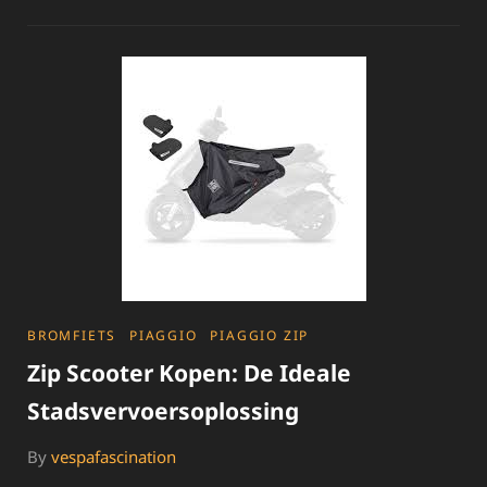
BETAALBAAR
EN
BETROUWBAAR
VERVOER
CATEGORIES
BROMFIETS
PIAGGIO
PIAGGIO ZIP
Zip Scooter Kopen: De Ideale
Stadsvervoersoplossing
By
vespafascination