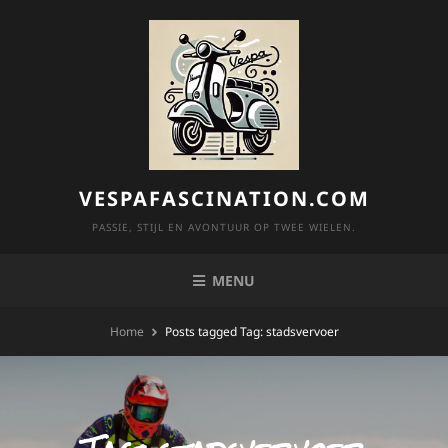
Skip
to
content
VESPAFASCINATION.COM
PASSIE, STIJL EN AVONTUUR OP TWEE WIELEN.
MENU
Home
Posts tagged
Tag:
stadsvervoer