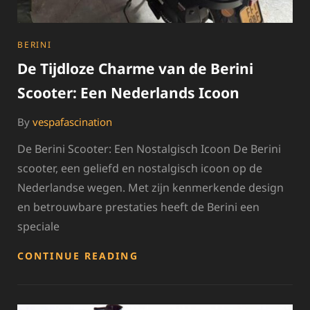
CATEGORIES
BERINI
De Tijdloze Charme van de Berini
Scooter: Een Nederlands Icoon
By
vespafascination
De Berini Scooter: Een Nostalgisch Icoon De Berini
scooter, een geliefd en nostalgisch icoon op de
Nederlandse wegen. Met zijn kenmerkende design
en betrouwbare prestaties heeft de Berini een
speciale
DE
CONTINUE READING
TIJDLOZE
CHARME
VAN