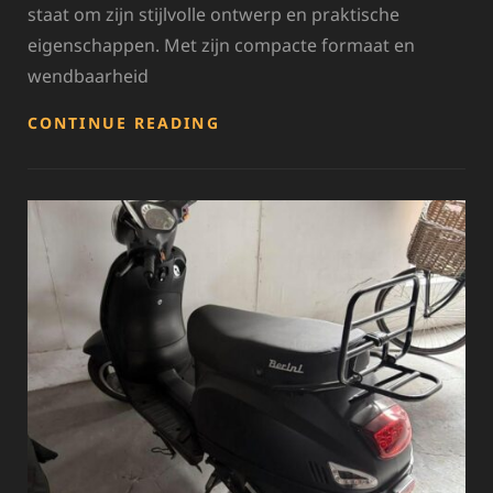
staat om zijn stijlvolle ontwerp en praktische
eigenschappen. Met zijn compacte formaat en
wendbaarheid
STIJLVOL
CONTINUE READING
ONDERWEG
MET
DE
PIAGGIO
ZIP
SCOOTER