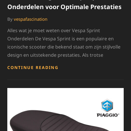
Onderdelen voor Optimale Prestaties
By
vespafascination
Alles wat je moet weten over Vespa Sprint
Onderdelen De Vespa Sprint is een populaire en
iconische scooter die bekend staat om zijn stijlvolle
design en uitstekende prestaties. Als trotse
ALLES
CONTINUE READING
OVER
ORIGINELE
VESPA
SPRINT
ONDERDELEN
VOOR
OPTIMALE
PRESTATIES