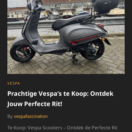
VESPA
SPRINT
CATEGORIES
VESPA
Prachtige Vespa’s te Koop: Ontdek
Jouw Perfecte Rit!
By
vespafascination
Te Koop: Vespa Scooters – Ontdek de Perfecte Rit