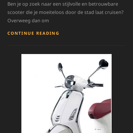
Ben je op zoek naar een stijlvolle en betrouwbare
scooter die je moeiteloos door de stad laat cruisen?
Overweeg dan om
PRACHTIGE
CONTINUE READING
VESPA’S
TE
KOOP:
ONTDEK
JOUW
PERFECTE
RIT!