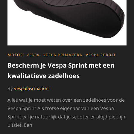
CATEGORIES
MOTOR
VESPA
VESPA PRIMAVERA
VESPA SPRINT
Bescherm je Vespa Sprint met een
kwalitatieve zadelhoes
By
vespafascination
Alles wat je moet weten over een zadelhoes voor de
Vespa Sprint Als trotse eigenaar van een Vespa
Sprint wil je natuurlijk dat je scooter er altijd piekfijn
uitziet. Een