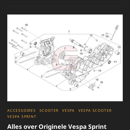
STIJLVOLLE
VESPA
SPRINT
ACCESSOIRES
VOOR
EEN
PERSOONLIJKE
TOUCH!
CATEGORIES
ACCESSOIRES
SCOOTER
VESPA
VESPA SCOOTER
VESPA SPRINT
Alles over Originele Vespa Sprint