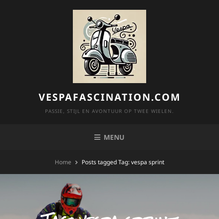
Skip
to
content
VESPAFASCINATION.COM
PASSIE, STIJL EN AVONTUUR OP TWEE WIELEN.
MENU
Home
Posts tagged
Tag:
vespa sprint