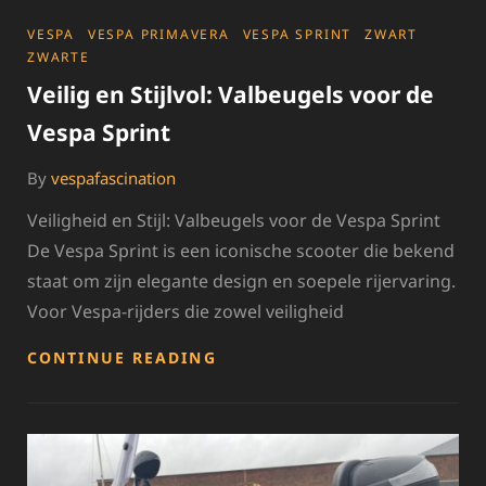
CATEGORIES
VESPA
VESPA PRIMAVERA
VESPA SPRINT
ZWART
ZWARTE
Veilig en Stijlvol: Valbeugels voor de
Vespa Sprint
By
vespafascination
Veiligheid en Stijl: Valbeugels voor de Vespa Sprint
De Vespa Sprint is een iconische scooter die bekend
staat om zijn elegante design en soepele rijervaring.
Voor Vespa-rijders die zowel veiligheid
VEILIG
CONTINUE READING
EN
STIJLVOL:
VALBEUGELS
VOOR
DE