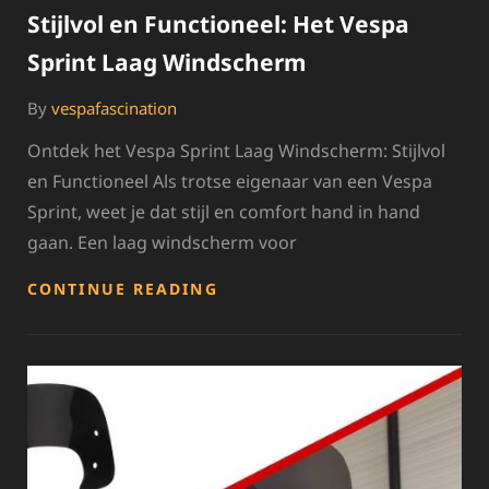
Stijlvol en Functioneel: Het Vespa
Sprint Laag Windscherm
By
vespafascination
Ontdek het Vespa Sprint Laag Windscherm: Stijlvol
en Functioneel Als trotse eigenaar van een Vespa
Sprint, weet je dat stijl en comfort hand in hand
gaan. Een laag windscherm voor
STIJLVOL
CONTINUE READING
EN
FUNCTIONEEL:
HET
VESPA
SPRINT
LAAG
WINDSCHERM