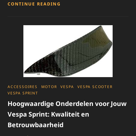
BESCHERM
CONTINUE READING
JE
VESPA
SPRINT
MET
EEN
KWALITATIEVE
ZADELHOES
CATEGORIES
ACCESSOIRES
MOTOR
VESPA
VESPA SCOOTER
VESPA SPRINT
Hoogwaardige Onderdelen voor Jouw
Vespa Sprint: Kwaliteit en
Betrouwbaarheid