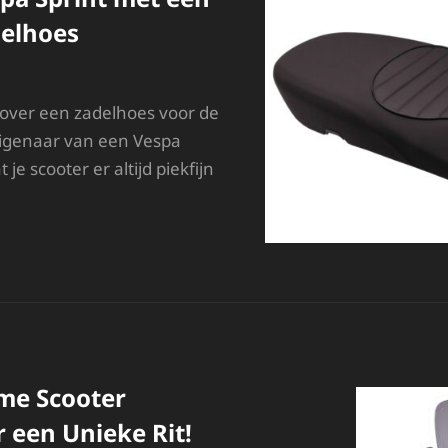
delhoes
 over een zadelhoes voor de
 eigenaar van een Vespa
t je scooter er altijd piekfijn
ESCHERM
ESPA
PRINT
ET
EN
WALITATIEVE
ADELHOES
me Scooter
 een Unieke Rit!