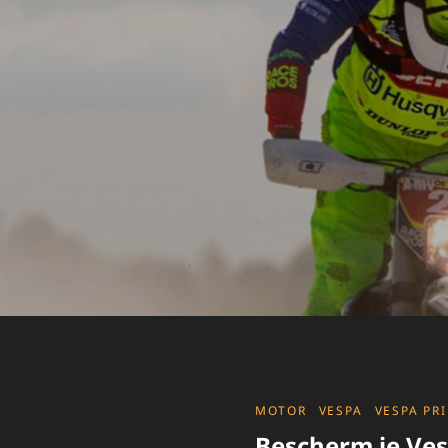
CATEGORIES
MOTOR
VESPA
VESPA PR
Bescherm je Ves