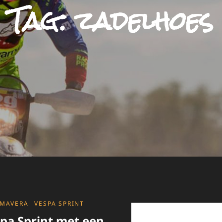
Tag:
zadelhoes
IMAVERA
VESPA SPRINT
pa Sprint met een