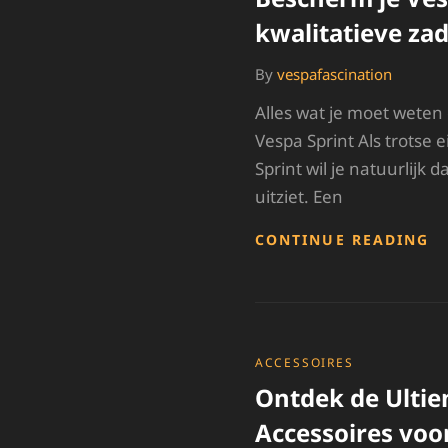
kwalitatieve za
By
vespafascination
Alles wat je moet weten
Vespa Sprint Als trotse
Sprint wil je natuurlijk da
uitziet. Een
B
CONTINUE READING
JE
V
S
M
E
K
CATEGORIES
ACCESSOIRES
Z
Ontdek de Ultie
Accessoires voor