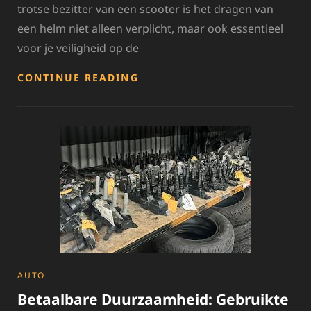
trotse bezitter van een scooter is het dragen van
een helm niet alleen verplicht, maar ook essentieel
voor je veiligheid op de
VEILIG
CONTINUE READING
EN
STIJLVOL:
ALLES
OVER
DE
PERFECTE
SCOOTERHELM
CATEGORIES
AUTO
Betaalbare Duurzaamheid: Gebruikte