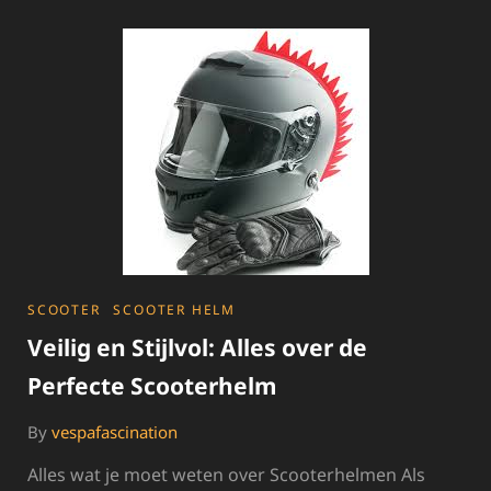
SENZO
SCOOTER:
COMFORTABELE
MOBILITEIT
MET
KLASSE
CATEGORIES
SCOOTER
SCOOTER HELM
Veilig en Stijlvol: Alles over de
Perfecte Scooterhelm
By
vespafascination
Alles wat je moet weten over Scooterhelmen Als