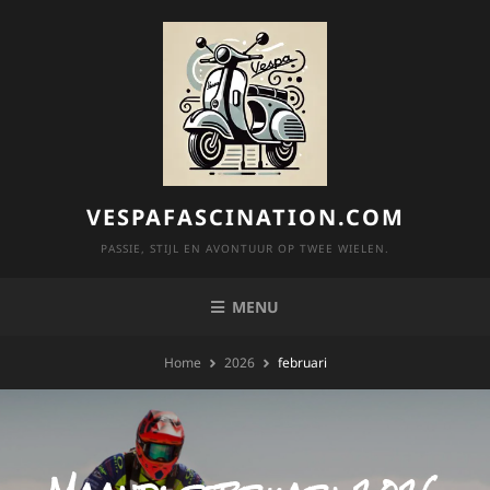
Skip
to
content
VESPAFASCINATION.COM
PASSIE, STIJL EN AVONTUUR OP TWEE WIELEN.
MENU
Home
2026
februari