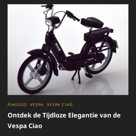
MOET
WETEN
OVER
EEN
BLAUW
KENTEKEN
SCOOTER
IN
NEDERLAND
CATEGORIES
PIAGGIO
VESPA
VESPA CIAO
Ontdek de Tijdloze Elegantie van de
Vespa Ciao