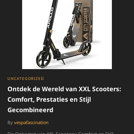
SCOOTER
MET
BLAUW
KENTEKEN
CATEGORIES
UNCATEGORIZED
Ontdek de Wereld van XXL Scooters:
Comfort, Prestaties en Stijl
Gecombineerd
By
vespafascination
De Opkomst van XXL Scooters: Comfort en Stijl