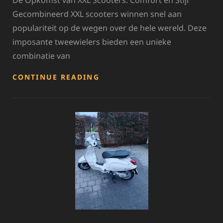
Gecombineerd XXL scooters winnen snel aan
populariteit op de wegen over de hele wereld. Deze
imposante tweewielers bieden een unieke
combinatie van
ONTDEK
CONTINUE READING
DE
WERELD
VAN
XXL
SCOOTERS:
COMFORT,
PRESTATIES
EN
STIJL
GECOMBINEERD