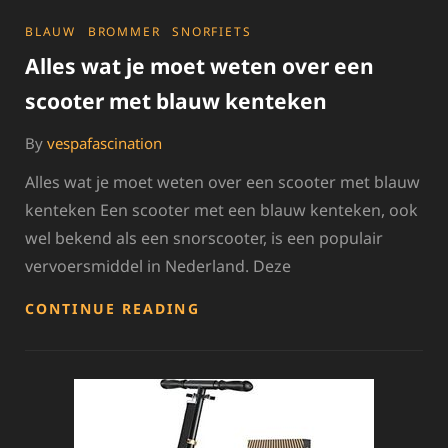
CATEGORIES
BLAUW
BROMMER
SNORFIETS
Alles wat je moet weten over een
scooter met blauw kenteken
By
vespafascination
Alles wat je moet weten over een scooter met blauw
kenteken Een scooter met een blauw kenteken, ook
wel bekend als een snorscooter, is een populair
vervoersmiddel in Nederland. Deze
ALLES
CONTINUE READING
WAT
JE
MOET
WETEN
OVER
EEN