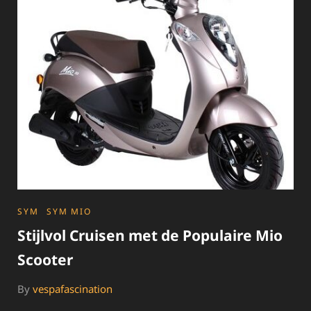
STIJLVOL
EN
VOORDELIG
RIJPLEZIER
CATEGORIES
SYM
SYM MIO
Stijlvol Cruisen met de Populaire Mio
Scooter
By
vespafascination