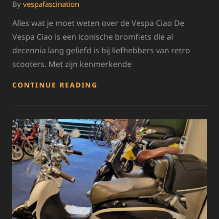
By
vespafascination
Alles wat je moet weten over de Vespa Ciao De
Vespa Ciao is een iconische bromfiets die al
decennia lang geliefd is bij liefhebbers van retro
scooters. Met zijn kenmerkende
ONTDEK
CONTINUE READING
DE
TIJDLOZE
ELEGANTIE
VAN
DE
VESPA
CIAO