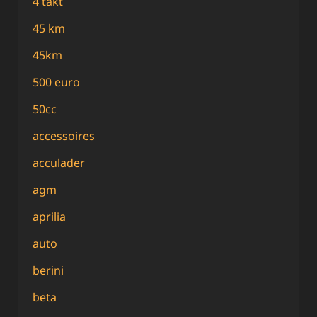
4 takt
45 km
45km
500 euro
50cc
accessoires
acculader
agm
aprilia
auto
berini
beta