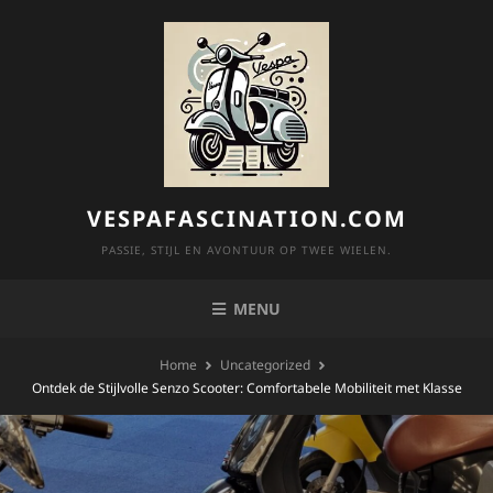
Skip
to
content
VESPAFASCINATION.COM
PASSIE, STIJL EN AVONTUUR OP TWEE WIELEN.
MENU
Home
Uncategorized
Ontdek de Stijlvolle Senzo Scooter: Comfortabele Mobiliteit met Klasse