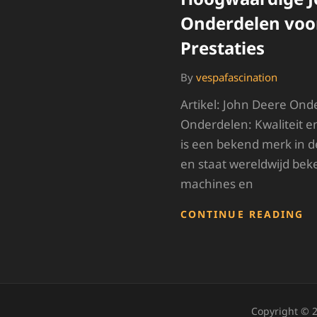
Onderdelen voo
Prestaties
By
vespafascination
Artikel: John Deere Ond
Onderdelen: Kwaliteit 
is een bekend merk in 
en staat wereldwijd be
machines en
H
CONTINUE READING
J
D
O
V
O
P
Copyright © 