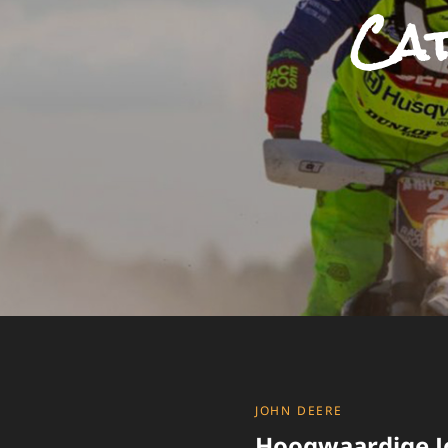
Ca
CATEGORIES
JOHN DEERE
Hoogwaardige J