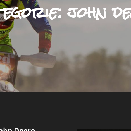
tegorie:
john d
ohn Deere