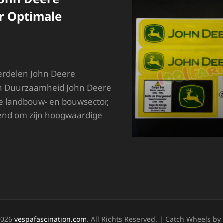
r Optimale
erdelen John Deere
en Duurzaamheid John Deere
de landbouw- en bouwsector,
kend om zijn hoogwaardige
OOGWAARDIGE
OHN
EERE
NDERDELEN
OOR
PTIMALE
RESTATIES
2026
vespafascination.com
. All Rights Reserved. | Catch Wheels by