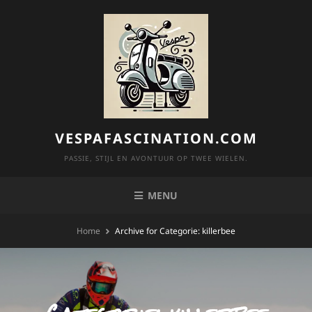
Skip
to
content
VESPAFASCINATION.COM
PASSIE, STIJL EN AVONTUUR OP TWEE WIELEN.
MENU
Home
Archive for
Categorie:
killerbee