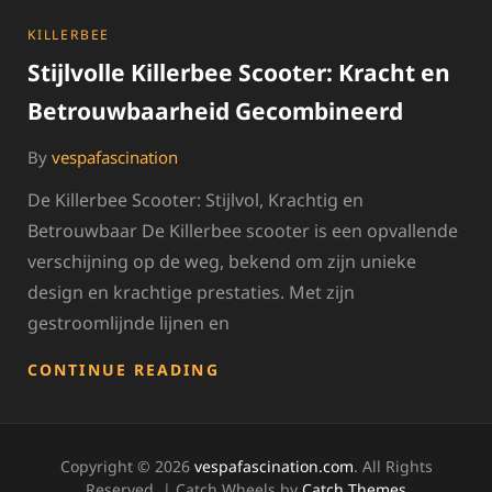
CATEGORIES
KILLERBEE
Stijlvolle Killerbee Scooter: Kracht en
Betrouwbaarheid Gecombineerd
By
vespafascination
De Killerbee Scooter: Stijlvol, Krachtig en
Betrouwbaar De Killerbee scooter is een opvallende
verschijning op de weg, bekend om zijn unieke
design en krachtige prestaties. Met zijn
gestroomlijnde lijnen en
STIJLVOLLE
CONTINUE READING
KILLERBEE
SCOOTER:
KRACHT
EN
Copyright © 2026
vespafascination.com
. All Rights
BETROUWBAARHEID
Reserved. | Catch Wheels by
Catch Themes