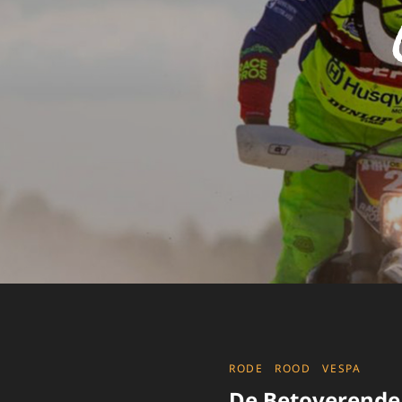
CATEGORIES
RODE
ROOD
VESPA
De Betoverende