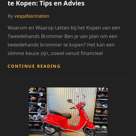
te Kopen: Tips en Advies
By
vespafascination
Waarom en Waarop Letten bij het Kopen van een
Tweedehands Brommer Ben je van plan om een
tweedehands brommer te kopen? Het kan een
slimme keuze zijn, zowel vanuit financieel
HOE
CONTINUE READING
SLIM
EEN
TWEEDEHANDS
BROMMER
TE
KOPEN:
TIPS
EN
ADVIES