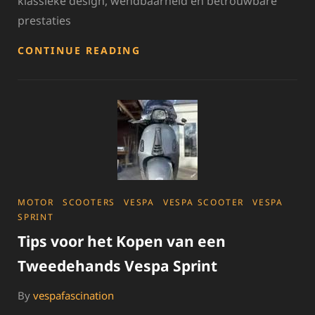
klassieke design, wendbaarheid en betrouwbare
prestaties
VOORDELEN
CONTINUE READING
VAN
HET
KOPEN
VAN
EEN
TWEEDEHANDS
VESPA
SPRINT
CATEGORIES
MOTOR
SCOOTERS
VESPA
VESPA SCOOTER
VESPA
SPRINT
Tips voor het Kopen van een
Tweedehands Vespa Sprint
By
vespafascination