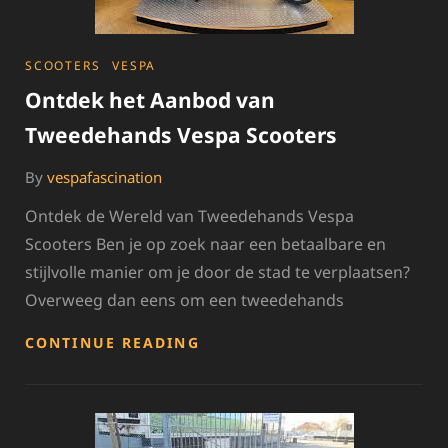
CATEGORIES
SCOOTERS
VESPA
Ontdek het Aanbod van
Tweedehands Vespa Scooters
By
vespafascination
Ontdek de Wereld van Tweedehands Vespa
Scooters Ben je op zoek naar een betaalbare en
stijlvolle manier om je door de stad te verplaatsen?
Overweeg dan eens om een tweedehands
ONTDEK
CONTINUE READING
HET
AANBOD
VAN
TWEEDEHANDS
VESPA