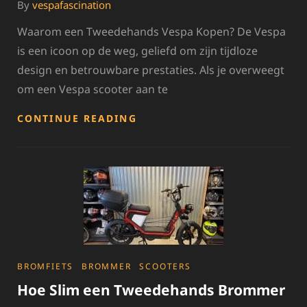
By
vespafascination
Waarom een Tweedehands Vespa Kopen? De Vespa
is een icoon op de weg, geliefd om zijn tijdloze
design en betrouwbare prestaties. Als je overweegt
om een Vespa scooter aan te
VOORDELEN
CONTINUE READING
VAN
EEN
TWEEDEHANDS
VESPA
KOPEN:
BETAALBAARHEID
EN
STIJL
CATEGORIES
BROMFIETS
BROMMER
SCOOTERS
Hoe Slim een Tweedehands Brommer