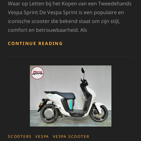
Waar op Letten bij het Kopen van een Tweedehands
Vespa Sprint De Vespa Sprint is een populaire en
iconische scooter die bekend staat om zijn stijl,
comfort en betrouwbaarheid. Als
TIPS
CONTINUE READING
VOOR
HET
KOPEN
VAN
EEN
TWEEDEHANDS
VESPA
SPRINT
CATEGORIES
SCOOTERS
VESPA
VESPA SCOOTER