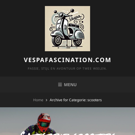
Skip
to
content
VESPAFASCINATION.COM
PASSIE, STIJL EN AVONTUUR OP TWEE WIELEN.
MENU
Home
Archive for
Categorie:
scooters