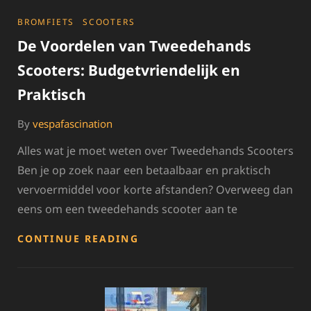
CATEGORIES
BROMFIETS
SCOOTERS
De Voordelen van Tweedehands
Scooters: Budgetvriendelijk en
Praktisch
By
vespafascination
Alles wat je moet weten over Tweedehands Scooters
Ben je op zoek naar een betaalbaar en praktisch
vervoermiddel voor korte afstanden? Overweeg dan
eens om een tweedehands scooter aan te
DE
CONTINUE READING
VOORDELEN
VAN
TWEEDEHANDS
SCOOTERS:
BUDGETVRIENDELIJK