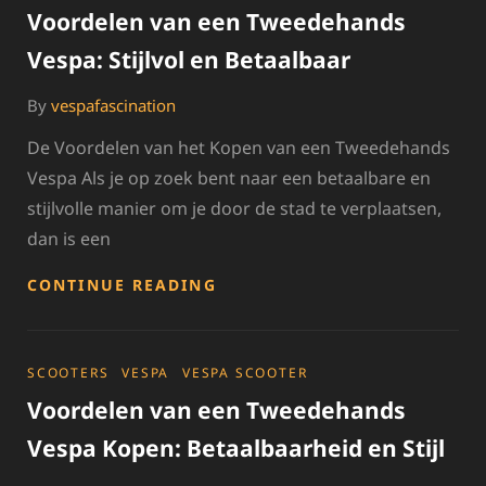
Voordelen van een Tweedehands
Vespa: Stijlvol en Betaalbaar
By
vespafascination
De Voordelen van het Kopen van een Tweedehands
Vespa Als je op zoek bent naar een betaalbare en
stijlvolle manier om je door de stad te verplaatsen,
dan is een
VOORDELEN
CONTINUE READING
VAN
EEN
TWEEDEHANDS
VESPA:
CATEGORIES
SCOOTERS
VESPA
VESPA SCOOTER
STIJLVOL
Voordelen van een Tweedehands
EN
BETAALBAAR
Vespa Kopen: Betaalbaarheid en Stijl