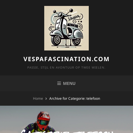
Skip
to
content
VESPAFASCINATION.COM
PASSIE, STIJL EN AVONTUUR OP TWEE WIELEN.
MENU
Home
Archive for
Categorie:
telefoon