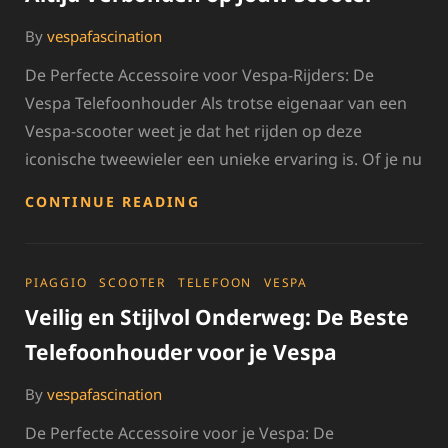
By
vespafascination
De Perfecte Accessoire voor Vespa-Rijders: De
Vespa Telefoonhouder Als trotse eigenaar van een
Vespa-scooter weet je dat het rijden op deze
iconische tweewieler een unieke ervaring is. Of je nu
DE
CONTINUE READING
HANDIGE
VESPA
TELEFOONHOUDER:
ALTIJD
CATEGORIES
PIAGGIO
SCOOTER
TELEFOON
VESPA
VERBONDEN
Veilig en Stijlvol Onderweg: De Beste
OP
JOUW
Telefoonhouder voor je Vespa
SCOOTER
By
vespafascination
De Perfecte Accessoire voor je Vespa: De