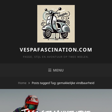
Skip
to
content
VESPAFASCINATION.COM
PASSIE, STIJL EN AVONTUUR OP TWEE WIELEN.
MENU
Home
Posts tagged
Tag:
gemakkelijke vindbaarheid