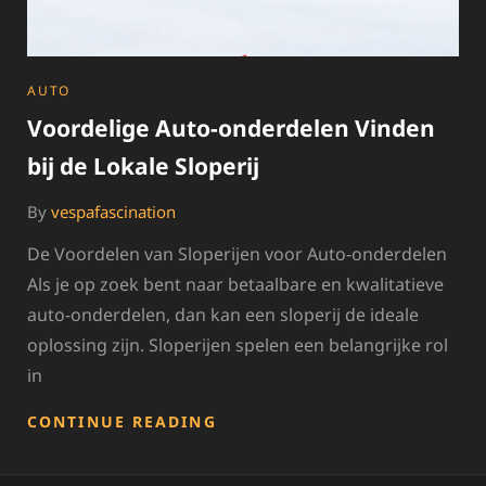
CATEGORIES
AUTO
Voordelige Auto-onderdelen Vinden
bij de Lokale Sloperij
By
vespafascination
De Voordelen van Sloperijen voor Auto-onderdelen
Als je op zoek bent naar betaalbare en kwalitatieve
auto-onderdelen, dan kan een sloperij de ideale
oplossing zijn. Sloperijen spelen een belangrijke rol
in
VOORDELIGE
CONTINUE READING
AUTO-
ONDERDELEN
VINDEN