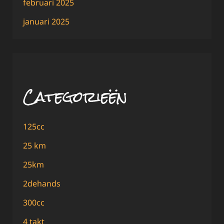
februari 2025
januari 2025
Categorieën
125cc
25 km
25km
2dehands
300cc
4 takt