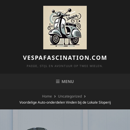
Skip
to
content
VESPAFASCINATION.COM
PASSIE, STIJL EN AVONTUUR OP TWEE WIELEN.
MENU
Home
Uncategorized
Voordelige Auto-onderdelen Vinden bij de Lokale Sloperij