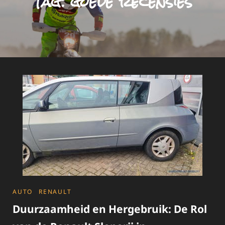
Tag:
goede recensies
CATEGORIES
AUTO
RENAULT
Duurzaamheid en Hergebruik: De Rol