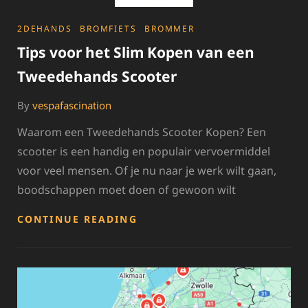
IN
AUTORECYCLAGE
CATEGORIES
2DEHANDS
BROMFIETS
BROMMER
Tips voor het Slim Kopen van een
Tweedehands Scooter
By
vespafascination
Waarom een Tweedehands Scooter Kopen? Een
scooter is een handig en populair vervoermiddel
voor veel mensen. Of je nu naar je werk wilt gaan,
boodschappen moet doen of gewoon wilt
TIPS
CONTINUE READING
VOOR
HET
SLIM
KOPEN
VAN
EEN