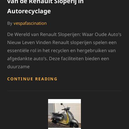
van de Renault Sloperij in
Autorecyclage
By
vespafascination
De Wereld van Renault Sloperijen: Waar Oude Auto’s
Nieuw Leven Vinden Renault sloperijen spelen een
essentiële rol in het recyclen en hergebruiken van
afgedankte auto’s. Deze faciliteiten bieden een
duurzame
DUURZAAMHEID
CONTINUE READING
EN
HERGEBRUIK:
DE
ROL
VAN
DE
RENAULT
SLOPERIJ