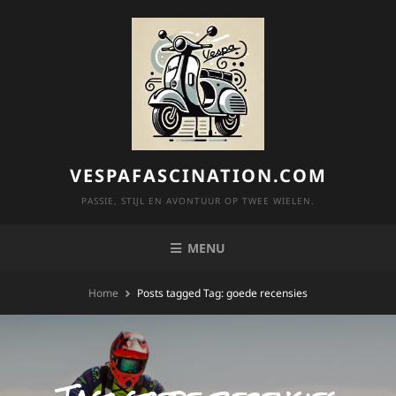
Skip
to
content
VESPAFASCINATION.COM
PASSIE, STIJL EN AVONTUUR OP TWEE WIELEN.
MENU
Home
Posts tagged
Tag:
goede recensies