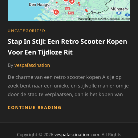
TWEEDEHANDS
SCOOTER
CATEGORIES
UNCATEGORIZED
Stap In Stijl: Een Retro Scooter Kopen
Voor Een Tijdloze Rit
By
vespafascination
De charme van een retro scooter kopen Als je op
zoek bent naar een unieke en stijlvolle manier om je
door de stad te verplaatsen, dan is het kopen van
STAP
CONTINUE READING
IN
STIJL:
EEN
RETRO
Copyright © 2026
vespafascination.com
. All Rights