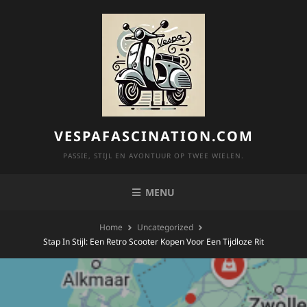
Skip
to
content
VESPAFASCINATION.COM
PASSIE, STIJL EN AVONTUUR OP TWEE WIELEN.
MENU
Home
Uncategorized
Stap In Stijl: Een Retro Scooter Kopen Voor Een Tijdloze Rit