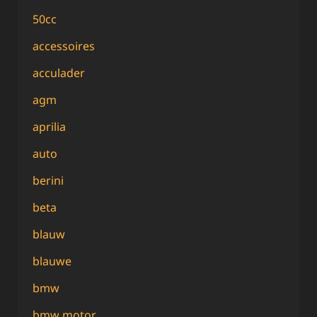
50cc
accessoires
acculader
agm
aprilia
auto
berini
beta
blauw
blauwe
bmw
bmw motor