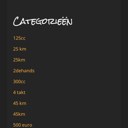
Categorieën
125cc
25 km
25km
2dehands
300cc
4 takt
45 km
45km
500 euro