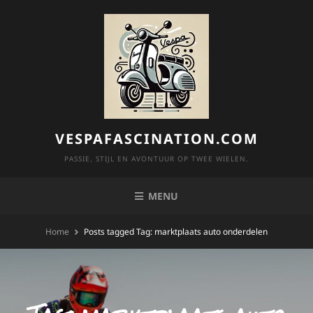
Skip
to
content
VESPAFASCINATION.COM
PASSIE, STIJL EN AVONTUUR OP TWEE WIELEN.
MENU
Home
Posts tagged
Tag:
marktplaats auto onderdelen