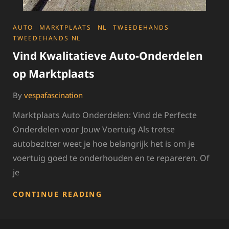
CATEGORIES
AUTO
MARKTPLAATS
NL
TWEEDEHANDS
TWEEDEHANDS NL
Vind Kwalitatieve Auto-Onderdelen
op Marktplaats
By
vespafascination
Marktplaats Auto Onderdelen: Vind de Perfecte
Onderdelen voor Jouw Voertuig Als trotse
autobezitter weet je hoe belangrijk het is om je
voertuig goed te onderhouden en te repareren. Of
je
VIND
CONTINUE READING
KWALITATIEVE
AUTO-
ONDERDELEN