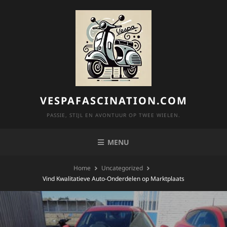
Skip
to
content
VESPAFASCINATION.COM
PASSIE, STIJL EN AVONTUUR OP TWEE WIELEN.
MENU
Home
Uncategorized
Vind Kwalitatieve Auto-Onderdelen op Marktplaats