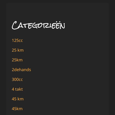
Categorieën
125cc
25 km
25km
2dehands
300cc
4 takt
45 km
45km