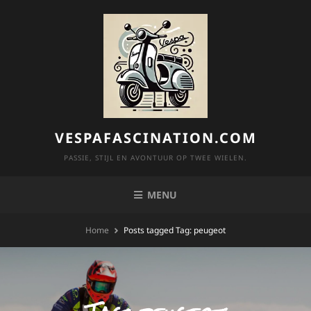
Skip
to
content
VESPAFASCINATION.COM
PASSIE, STIJL EN AVONTUUR OP TWEE WIELEN.
MENU
Home
Posts tagged
Tag:
peugeot