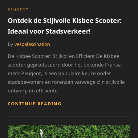
CATEGORIES
PEUGEOT
Ontdek de Stijlvolle Kisbee Scooter:
Ideaal voor Stadsverkeer!
By
vespafascination
De Kisbee Scooter: Stijlvol en Efficiënt De Kisbee
scooter, geproduceerd door het bekende Franse
merk Peugeot, is een populaire keuze onder
stadsbewoners en forenzen vanwege zijn stijlvolle
ontwerp en efficiënte
ONTDEK
CONTINUE READING
DE
STIJLVOLLE
KISBEE
SCOOTER:
IDEAAL