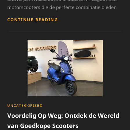
motorscooters die de perfecte combinatie bieden
ONTDEK
CONTINUE READING
DE
STIJLVOLLE
WERELD
VAN
DE
PEUGEOT
MOTORSCOOTER
CATEGORIES
UNCATEGORIZED
Voordelig Op Weg: Ontdek de Wereld
van Goedkope Scooters