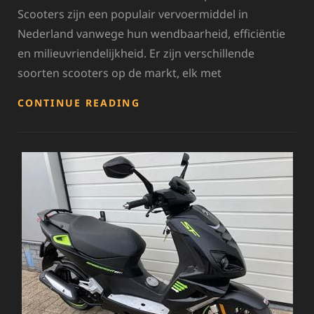
Scooters zijn een populair vervoermiddel in
Nederland vanwege hun wendbaarheid, efficiëntie
en milieuvriendelijkheid. Er zijn verschillende
soorten scooters op de markt, elk met
ONTDEK
CONTINUE READING
ALLE
SCOOTERS:
EEN
OVERZICHT
VAN
POPULAIRE
MODELLEN
EN
MERKEN