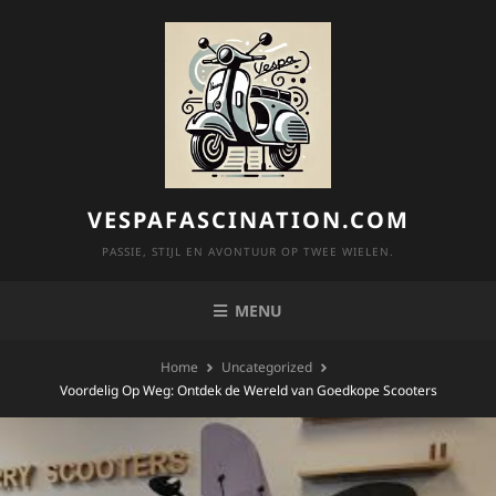
Skip
to
content
VESPAFASCINATION.COM
PASSIE, STIJL EN AVONTUUR OP TWEE WIELEN.
MENU
Home
Uncategorized
Voordelig Op Weg: Ontdek de Wereld van Goedkope Scooters