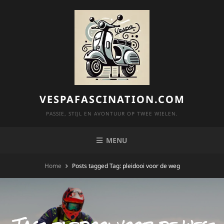
Skip
to
content
VESPAFASCINATION.COM
PASSIE, STIJL EN AVONTUUR OP TWEE WIELEN.
MENU
Home
Posts tagged
Tag:
pleidooi voor de weg