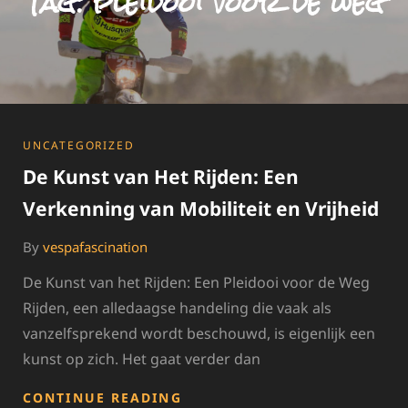
Tag:
pleidooi voor de weg
CATEGORIES
UNCATEGORIZED
De Kunst van Het Rijden: Een
Verkenning van Mobiliteit en Vrijheid
By
vespafascination
De Kunst van het Rijden: Een Pleidooi voor de Weg
Rijden, een alledaagse handeling die vaak als
vanzelfsprekend wordt beschouwd, is eigenlijk een
kunst op zich. Het gaat verder dan
DE
CONTINUE READING