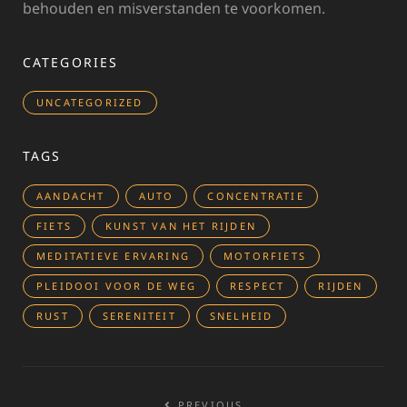
behouden en misverstanden te voorkomen.
CATEGORIES
UNCATEGORIZED
TAGS
AANDACHT
AUTO
CONCENTRATIE
FIETS
KUNST VAN HET RIJDEN
MEDITATIEVE ERVARING
MOTORFIETS
PLEIDOOI VOOR DE WEG
RESPECT
RIJDEN
RUST
SERENITEIT
SNELHEID
Bericht
PREVIOUS