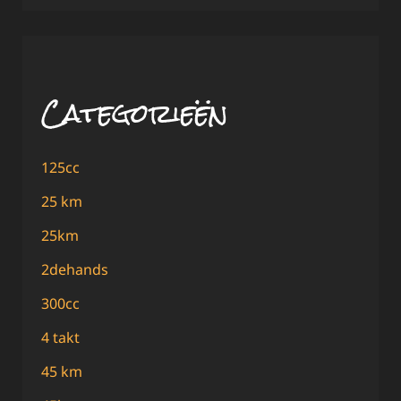
Categorieën
125cc
25 km
25km
2dehands
300cc
4 takt
45 km