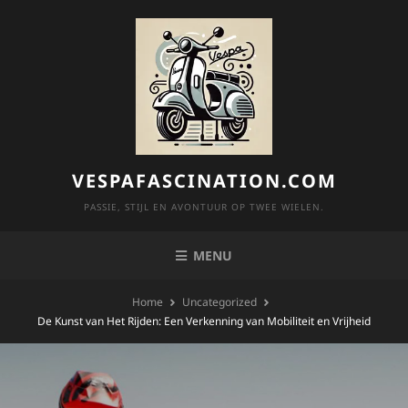
Skip
to
content
VESPAFASCINATION.COM
PASSIE, STIJL EN AVONTUUR OP TWEE WIELEN.
MENU
Home
Uncategorized
De Kunst van Het Rijden: Een Verkenning van Mobiliteit en Vrijheid