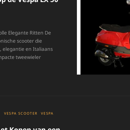
olle Elegante Ritten De
onische scooter die
, elegantie en Italiaans
pacte tweewieler
TIJLVOL
RUISEN
P
E
ESPA
X
0
A
VESPA SCOOTER
VESPA
T
het Kopen van een