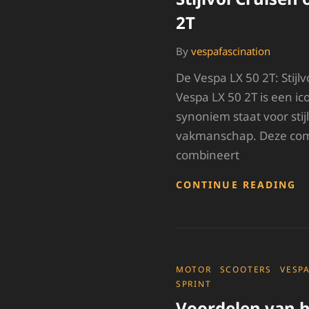
2T
By
vespafascination
De Vespa LX 50 2T: Stijlv
Vespa LX 50 2T is een ic
synoniem staat voor stijl
vakmanschap. Deze com
combineert
S
CONTINUE READING
C
O
D
V
L
5
CATEGORIES
MOTOR
SCOOTERS
VESP
2
SPRINT
Voordelen van 