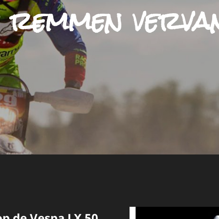
:
remmen verva
 op de Vespa LX 50