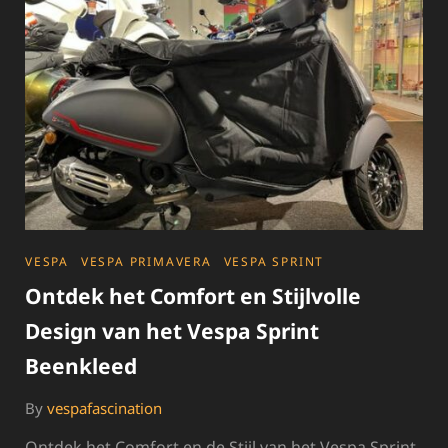
ZADELHOES
CATEGORIES
VESPA
VESPA PRIMAVERA
VESPA SPRINT
Ontdek het Comfort en Stijlvolle
Design van het Vespa Sprint
Beenkleed
By
vespafascination
Ontdek het Comfort en de Stijl van het Vespa Sprint