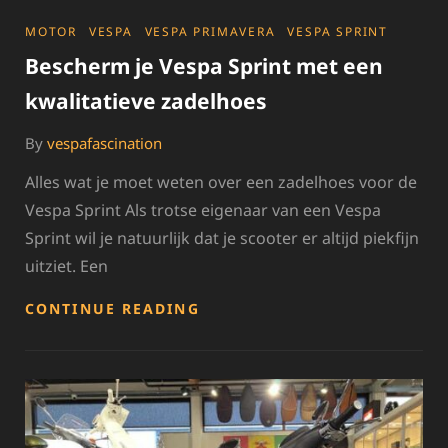
CATEGORIES
MOTOR
VESPA
VESPA PRIMAVERA
VESPA SPRINT
Bescherm je Vespa Sprint met een
kwalitatieve zadelhoes
By
vespafascination
Alles wat je moet weten over een zadelhoes voor de
Vespa Sprint Als trotse eigenaar van een Vespa
Sprint wil je natuurlijk dat je scooter er altijd piekfijn
uitziet. Een
BESCHERM
CONTINUE READING
JE
VESPA
SPRINT
MET
EEN
KWALITATIEVE