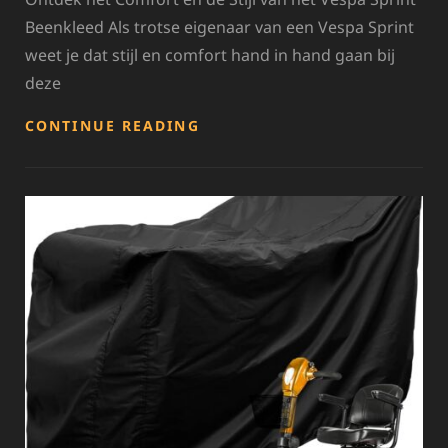
Beenkleed Als trotse eigenaar van een Vespa Sprint
weet je dat stijl en comfort hand in hand gaan bij
deze
ONTDEK
CONTINUE READING
HET
COMFORT
EN
STIJLVOLLE
DESIGN
VAN
HET
VESPA
SPRINT
BEENKLEED