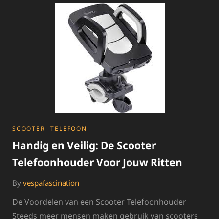
KWALITATIEVE
SCOOTERHOES
VOOR
JOUW
SCOOTER
CATEGORIES
SCOOTER
TELEFOON
Handig en Veilig: De Scooter
Telefoonhouder Voor Jouw Ritten
By
vespafascination
De Voordelen van een Scooter Telefoonhouder
Steeds meer mensen maken gebruik van scooters