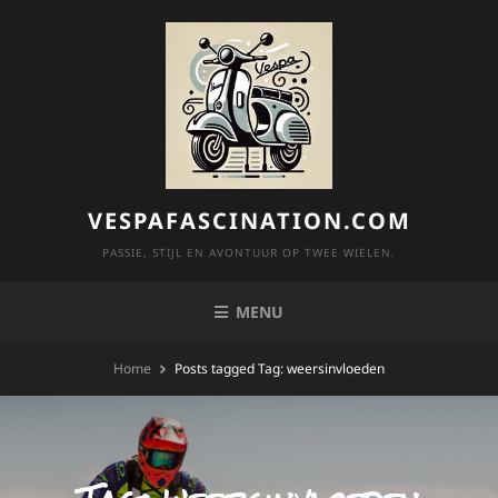
Skip
to
content
VESPAFASCINATION.COM
PASSIE, STIJL EN AVONTUUR OP TWEE WIELEN.
MENU
Home
Posts tagged
Tag:
weersinvloeden