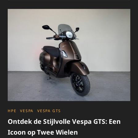
STIJL
VAN
DE
VESPA
SCOOTER
CATEGORIES
HPE
VESPA
VESPA GTS
Ontdek de Stijlvolle Vespa GTS: Een
Icoon op Twee Wielen