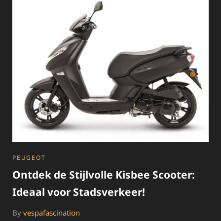
DE
VESPA
LX
50
CATEGORIES
PEUGEOT
Ontdek de Stijlvolle Kisbee Scooter:
Ideaal voor Stadsverkeer!
By
vespafascination