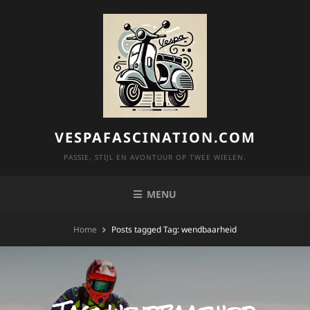
Skip
to
content
VESPAFASCINATION.COM
PASSIE, STIJL EN AVONTUUR OP TWEE WIELEN.
MENU
Home
Posts tagged
Tag:
wendbaarheid