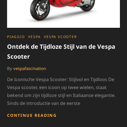
CATEGORIES
PIAGGIO
VESPA
VESPA SCOOTER
Ontdek de Tijdloze Stijl van de Vespa
Scooter
By
vespafascination
De Iconische Vespa Scooter: Stijlvol en Tijdloos De
Vespa scooter, een icoon op twee wielen, staat
bekend om zijn tijdloze stijl en Italiaanse elegantie.
Sinds de introductie van de eerste
ONTDEK
CONTINUE READING
DE
TIJDLOZE