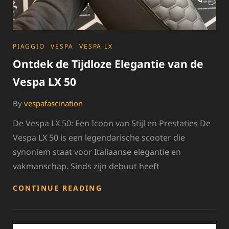
CATEGORIES
PIAGGIO
VESPA
VESPA LX
Ontdek de Tijdloze Elegantie van de
Vespa LX 50
By
vespafascination
De Vespa LX 50: Een Icoon van Stijl en Prestaties De
Vespa LX 50 is een legendarische scooter die
synoniem staat voor Italiaanse elegantie en
vakmanschap. Sinds zijn debuut heeft
ONTDEK
CONTINUE READING
DE
TIJDLOZE
ELEGANTIE
VAN