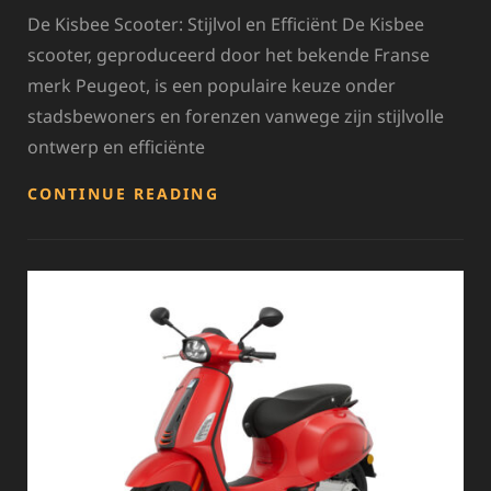
De Kisbee Scooter: Stijlvol en Efficiënt De Kisbee
scooter, geproduceerd door het bekende Franse
merk Peugeot, is een populaire keuze onder
stadsbewoners en forenzen vanwege zijn stijlvolle
ontwerp en efficiënte
ONTDEK
CONTINUE READING
DE
STIJLVOLLE
KISBEE
SCOOTER:
IDEAAL
VOOR
STADSVERKEER!