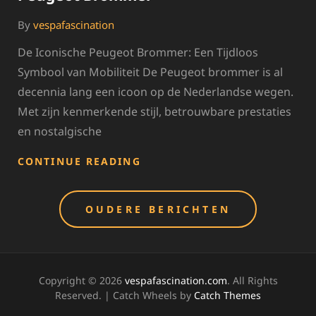
By
vespafascination
De Iconische Peugeot Brommer: Een Tijdloos
Symbool van Mobiliteit De Peugeot brommer is al
decennia lang een icoon op de Nederlandse wegen.
Met zijn kenmerkende stijl, betrouwbare prestaties
en nostalgische
ONTDEK
CONTINUE READING
DE
TIJDLOZE
Berichten
STIJL
OUDERE BERICHTEN
VAN
navigatie
DE
PEUGEOT
BROMMER
Copyright © 2026
vespafascination.com
. All Rights
Reserved. | Catch Wheels by
Catch Themes