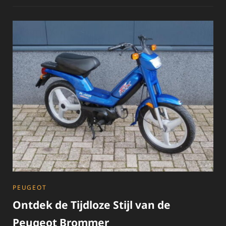
VOOR
EEN
OPTIMALE
SCOOTERERVARING
CATEGORIES
PEUGEOT
Ontdek de Tijdloze Stijl van de
Peugeot Brommer