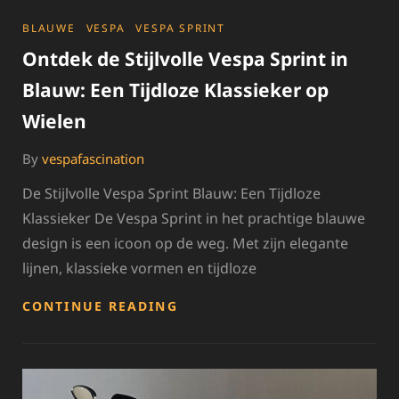
CATEGORIES
BLAUWE
VESPA
VESPA SPRINT
Ontdek de Stijlvolle Vespa Sprint in
Blauw: Een Tijdloze Klassieker op
Wielen
By
vespafascination
De Stijlvolle Vespa Sprint Blauw: Een Tijdloze
Klassieker De Vespa Sprint in het prachtige blauwe
design is een icoon op de weg. Met zijn elegante
lijnen, klassieke vormen en tijdloze
ONTDEK
CONTINUE READING
DE
STIJLVOLLE
VESPA
SPRINT
IN