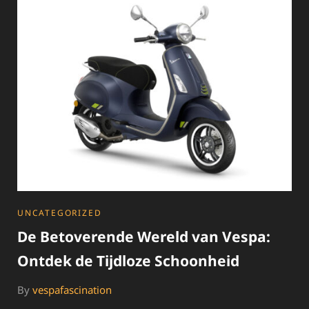
EFFICIËNTIE
EN
GEMAK
OP
TWEE
WIELEN
CATEGORIES
UNCATEGORIZED
De Betoverende Wereld van Vespa:
Ontdek de Tijdloze Schoonheid
By
vespafascination