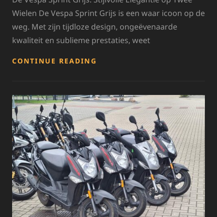
Wielen De Vespa Sprint Grijs is een waar icoon op de
weg. Met zijn tijdloze design, ongeëvenaarde
kwaliteit en sublieme prestaties, weet
ONTDEK
CONTINUE READING
DE
TIJDLOZE
ELEGANTIE
VAN
DE
VESPA
SPRINT
GRIJS