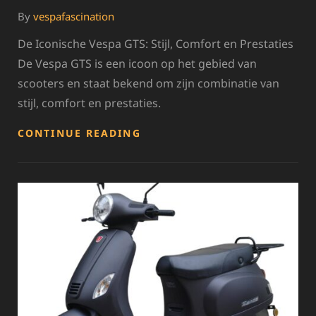
By
vespafascination
De Iconische Vespa GTS: Stijl, Comfort en Prestaties
De Vespa GTS is een icoon op het gebied van
scooters en staat bekend om zijn combinatie van
stijl, comfort en prestaties.
ONTDEK
CONTINUE READING
DE
STIJLVOLLE
VESPA
GTS:
EEN
ICOON
OP
TWEE
WIELEN