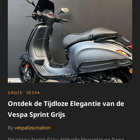
BLAUW:
EEN
TIJDLOZE
KLASSIEKER
OP
WIELEN
CATEGORIES
GRIJZE
VESPA
Ontdek de Tijdloze Elegantie van de
Vespa Sprint Grijs
By
vespafascination
De Vespa Sprint Grijs: Stijlvolle Elegantie op Twee