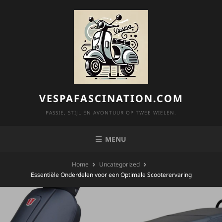
Skip
to
content
VESPAFASCINATION.COM
PASSIE, STIJL EN AVONTUUR OP TWEE WIELEN.
MENU
Home
Uncategorized
Essentiële Onderdelen voor een Optimale Scooterervaring