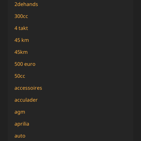
2dehands
300cc
4 takt
45 km
45km
500 euro
50cc
accessoires
acculader
agm
aprilia
auto