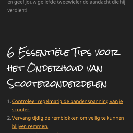
en geef jouw geliefde tweewieler de aandacht die hij
verdient!
6 Essentiële Tips voor
het Onderhoud van
Scooteronderdelen
Controleer regelmatig de bandenspanning van je
scooter.
Vervang tijdig de remblokken om veilig te kunnen
blijven remmen.