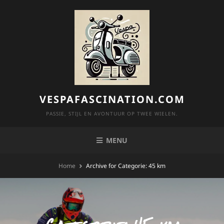
Skip
to
content
VESPAFASCINATION.COM
PASSIE, STIJL EN AVONTUUR OP TWEE WIELEN.
MENU
Home
Archive for
Categorie:
45 km