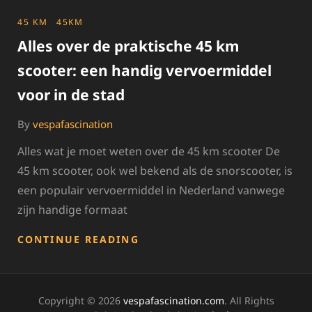
CATEGORIES
45 KM
45KM
Alles over de praktische 45 km
scooter: een handig vervoermiddel
voor in de stad
By
vespafascination
Alles wat je moet weten over de 45 km scooter De
45 km scooter, ook wel bekend als de snorscooter, is
een populair vervoermiddel in Nederland vanwege
zijn handige formaat
ALLES
CONTINUE READING
OVER
DE
PRAKTISCHE
45
Copyright © 2026
vespafascination.com
. All Rights
KM