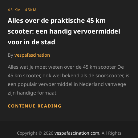
CATEGORIES
45 KM
45KM
Alles over de praktische 45 km
scooter: een handig vervoermiddel
voor in de stad
By
vespafascination
Alles wat je moet weten over de 45 km scooter De
45 km scooter, ook wel bekend als de snorscooter, is
een populair vervoermiddel in Nederland vanwege
zijn handige formaat
ALLES
CONTINUE READING
OVER
DE
PRAKTISCHE
45
Copyright © 2026
vespafascination.com
. All Rights
KM