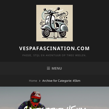
Skip
to
content
VESPAFASCINATION.COM
PASSIE, STIJL EN AVONTUUR OP TWEE WIELEN.
MENU
Home
Archive for
Categorie:
45km