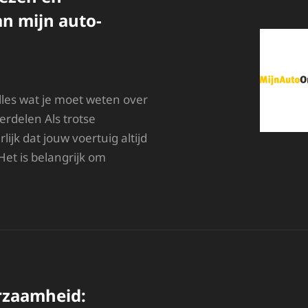
n mijn auto-
les wat je moet weten over
rdelen Als trotse
lijk dat jouw voertuig altijd
Het is belangrijk om
LLES
VER
ET
IEZEN
N
NDERHOUDEN
AN
IJN
rzaamheid:
UTO-