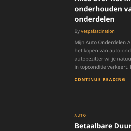
onderhouden va
onderdelen
By
vespafascination
Mijn Auto Onderdelen Al
het kopen van auto-onde
autobezitter wil je natuur
in topconditie verkeert. 
A
CONTINUE READING
O
H
K
E
O
V
CATEGORIES
AUTO
M
Betaalbare Duu
A