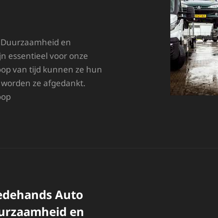
: Duurzaamheid en
jn essentieel voor onze
loop van tijd kunnen ze hun
 worden ze afgedankt.
oop
UURZAME
PLOSSINGEN:
UTO
LOOP
NDERDELEN
OOR
ETAALBARE
EPARATIES
edehands Auto
urzaamheid en