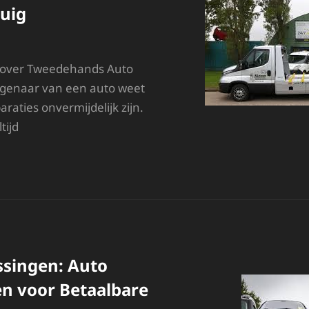
uig
n over Tweedehands Auto
igenaar van een auto weet
raties onvermijdelijk zijn.
tijd
NTDEK
E
OORDELEN
AN
WEEDEHANDS
UTO
NDERDELEN
OOR
singen: Auto
OUW
OERTUIG
n voor Betaalbare