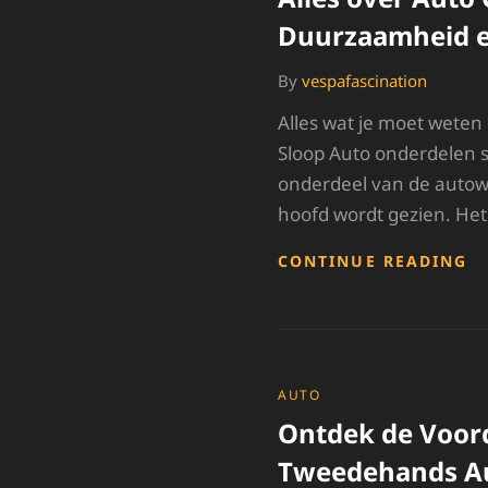
Duurzaamheid e
By
vespafascination
Alles wat je moet wete
Sloop Auto onderdelen s
onderdeel van de autow
hoofd wordt gezien. Het
A
CONTINUE READING
O
A
O
S
D
E
CATEGORIES
AUTO
B
Ontdek de Voor
Tweedehands A