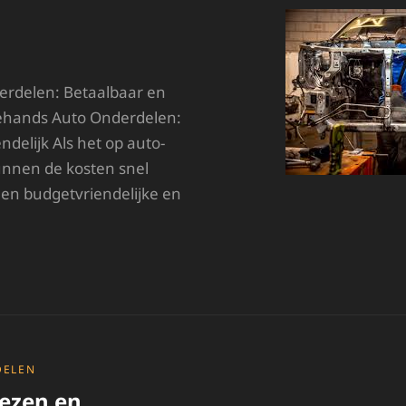
rdelen: Betaalbaar en
dehands Auto Onderdelen:
ndelijk Als het op auto-
nnen de kosten snel
een budgetvriendelijke en
ETAALBARE
WEEDEHANDS
UTO
NDERDELEN:
UURZAAMHEID
N
WALITEIT
DELEN
iezen en