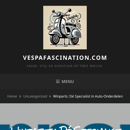
Skip
to
content
VESPAFASCINATION.COM
PASSIE, STIJL EN AVONTUUR OP TWEE WIELEN.
MENU
Home
Uncategorized
Winparts: Dé Specialist in Auto-Onderdelen