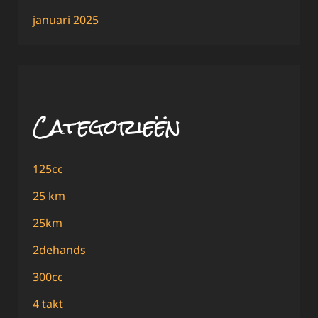
januari 2025
Categorieën
125cc
25 km
25km
2dehands
300cc
4 takt