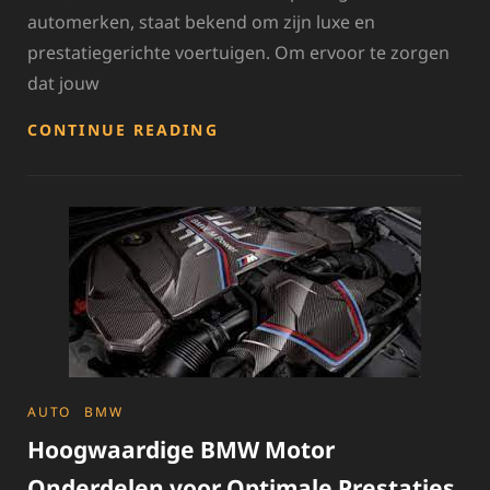
automerken, staat bekend om zijn luxe en
prestatiegerichte voertuigen. Om ervoor te zorgen
dat jouw
ALLES
CONTINUE READING
OVER
BMW
ONDERDELEN:
KWALITEIT
EN
PRESTATIE
VOOR
JOUW
BMW
CATEGORIES
AUTO
BMW
Hoogwaardige BMW Motor
Onderdelen voor Optimale Prestaties