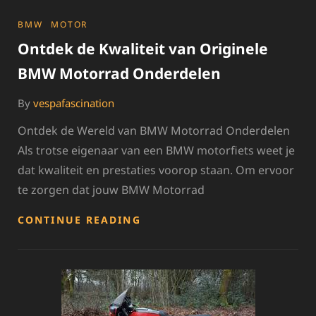
VAN
ORIGINELE
CATEGORIES
BMW
MOTOR
BMW
Ontdek de Kwaliteit van Originele
MOTORFIETS
ONDERDELEN
BMW Motorrad Onderdelen
By
vespafascination
Ontdek de Wereld van BMW Motorrad Onderdelen
Als trotse eigenaar van een BMW motorfiets weet je
dat kwaliteit en prestaties voorop staan. Om ervoor
te zorgen dat jouw BMW Motorrad
ONTDEK
CONTINUE READING
DE
KWALITEIT
VAN
ORIGINELE
BMW
MOTORRAD