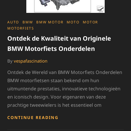
CATEGORIES
AUTO
BMW
BMW MOTOR
MOTO
MOTOR
MOTORFIETS
Ontdek de Kwaliteit van Originele
BMW Motorfiets Onderdelen
By
vespafascination
Ontdek de Wereld van BMW Motorfiets Onderdelen
BMW motorfietsen staan bekend om hun
uitmuntende prestaties, innovatieve technologieën
en iconisch design. Voor eigenaren van deze
prachtige tweewielers is het essentieel om
ONTDEK
CONTINUE READING
DE
KWALITEIT