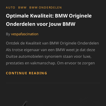
CATEGORIES
AUTO
BMW
BMW ONDERDELEN
Optimale Kwaliteit: BMW Originele
Onderdelen voor Jouw BMW
By
vespafascination
Ontdek de Kwaliteit van BMW Originele Onderdelen
Als trotse eigenaar van een BMW weet je dat deze
Duitse automobielen synoniem staan voor luxe,
prestaties en vakmanschap. Om ervoor te zorgen
OPTIMALE
CONTINUE READING
KWALITEIT:
BMW
ORIGINELE
ONDERDELEN
VOOR
JOUW