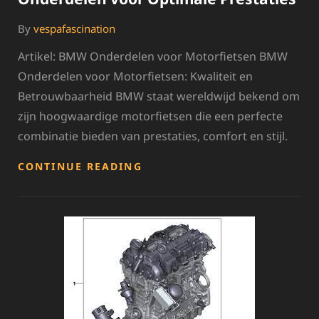
By
vespafascination
Artikel: BMW Onderdelen voor Motorfietsen BMW
Onderdelen voor Motorfietsen: Kwaliteit en
Betrouwbaarheid BMW staat wereldwijd bekend om
zijn hoogwaardige motorfietsen die een perfecte
combinatie bieden van prestaties, comfort en stijl.
HOOGWAARDIGE
CONTINUE READING
BMW
MOTOR
ONDERDELEN
VOOR
OPTIMALE
PRESTATIES