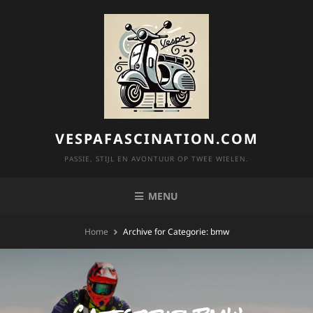
Skip
to
content
VESPAFASCINATION.COM
PASSIE, STIJL EN AVONTUUR OP TWEE WIELEN.
MENU
Home
Archive for
Categorie:
bmw