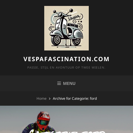
Skip
to
content
VESPAFASCINATION.COM
PASSIE, STIJL EN AVONTUUR OP TWEE WIELEN.
MENU
Home
Archive for
Categorie:
ford