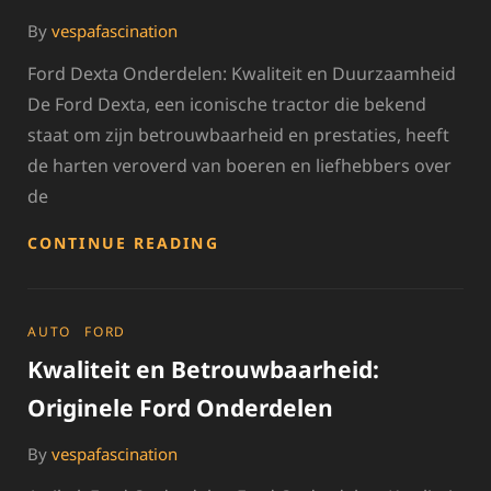
By
vespafascination
Ford Dexta Onderdelen: Kwaliteit en Duurzaamheid
De Ford Dexta, een iconische tractor die bekend
staat om zijn betrouwbaarheid en prestaties, heeft
de harten veroverd van boeren en liefhebbers over
de
HOOGWAARDIGE
CONTINUE READING
FORD
DEXTA
ONDERDELEN
VOOR
CATEGORIES
AUTO
FORD
OPTIMALE
Kwaliteit en Betrouwbaarheid:
PRESTATIES
Originele Ford Onderdelen
By
vespafascination