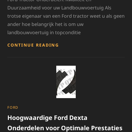
Duurzaamheid voor uw Landbouwvoertuig Als
trotse eigenaar van een Ford tractor weet u als geen
ander hoe belangrijk het is om uw
landbouwvoertuig in topconditie
HOOGWAARDIGE
CONTINUE READING
FORD
TRACTOR
ONDERDELEN
VOOR
OPTIMALE
PRESTATIES
CATEGORIES
FORD
Hoogwaardige Ford Dexta
Onderdelen voor Optimale Prestaties