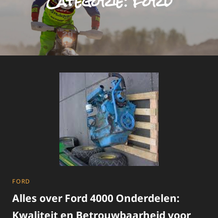
Categorie:
ford
CATEGORIES
FORD
Alles over Ford 4000 Onderdelen:
Kwaliteit en Betrouwbaarheid voor