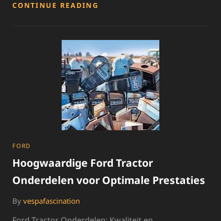
ESSENTIËLE
CONTINUE READING
FORD
FIESTA
ONDERDELEN
VOOR
OPTIMALE
PRESTATIES
CATEGORIES
FORD
Hoogwaardige Ford Tractor
Onderdelen voor Optimale Prestaties
By
vespafascination
Ford Tractor Onderdelen: Kwaliteit en