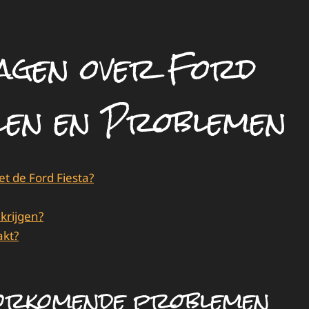
ragen over Ford
len en Problemen
 de Ford Fiesta?
krijgen?
akt?
oorkomende problemen