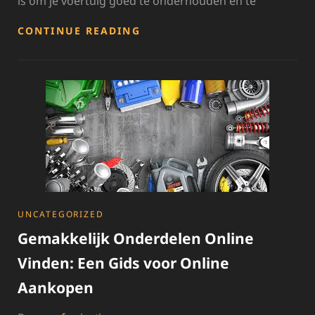
is om je voertuig goed te onderhouden en te
VIND
CONTINUE READING
HOOGWAARDIGE
SCOOTERONDERDELEN
OP
DE
BESTE
MARKTPLAATS
CATEGORIES
UNCATEGORIZED
Gemakkelijk Onderdelen Online
Vinden: Een Gids voor Online
Aankopen