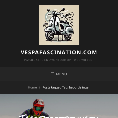
Skip
to
content
VESPAFASCINATION.COM
PASSIE, STIJL EN AVONTUUR OP TWEE WIELEN.
MENU
Home
Posts tagged
Tag:
beoordelingen