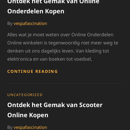
Ontdek het Gemak van Online
Onderdelen Kopen
By
vespafascination
Alles wat je moet weten over Online Onderdelen
Online winkelen is tegenwoordig niet meer weg te
denken uit ons dagelijks leven. Van kleding tot
elektronica en van boeken tot voedsel,
ONTDEK
CONTINUE READING
HET
GEMAK
VAN
ONLINE
CATEGORIES
UNCATEGORIZED
ONDERDELEN
Ontdek het Gemak van Scooter
KOPEN
Online Kopen
By
vespafascination