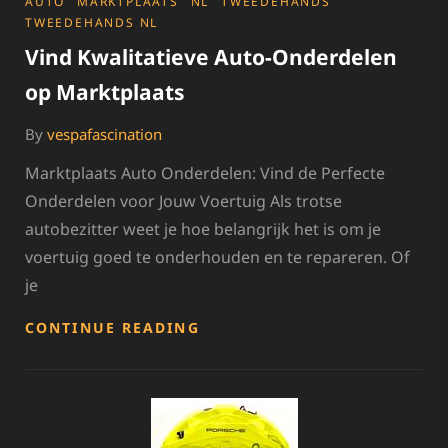
CATEGORIES
AUTO
MARKTPLAATS
NL
TWEEDEHANDS
TWEEDEHANDS NL
Vind Kwalitatieve Auto-Onderdelen
op Marktplaats
By
vespafascination
Marktplaats Auto Onderdelen: Vind de Perfecte
Onderdelen voor Jouw Voertuig Als trotse
autobezitter weet je hoe belangrijk het is om je
voertuig goed te onderhouden en te repareren. Of
je
VIND
CONTINUE READING
KWALITATIEVE
AUTO-
ONDERDELEN
OP
MARKTPLAATS