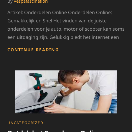
By
vespafascination
Artikel: Onderdelen Online Onderdelen Online:
Gemakkelijk en Snel Het vinden van de juiste
onderdelen voor je auto, motor of scooter kan soms
een uitdaging zijn. Gelukkig biedt het internet een
GEMAKKELIJK
CONTINUE READING
ONDERDELEN
ONLINE
VINDEN:
EEN
GIDS
VOOR
ONLINE
AANKOPEN
CATEGORIES
UNCATEGORIZED