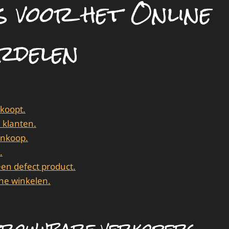
ps voor het Online
rdelen
 koopt.
 klanten.
ankoop.
.
en defect product.
ine winkelen.