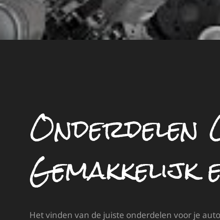
Onderdelen O
Gemakkelijk 
Het vinden van de juiste onderdelen voor je auto