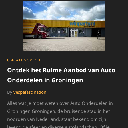
OP
MARKTPLAATS
CATEGORIES
UNCATEGORIZED
Ontdek het Ruime Aanbod van Auto
Onderdelen in Groningen
By
vespafascination
Alles wat je moet weten over Auto Onderdelen in
Groningen Groningen, de bruisende stad in het
noorden van Nederland, staat bekend om zijn
levendige sfeer en diverse autolandschap. Of je