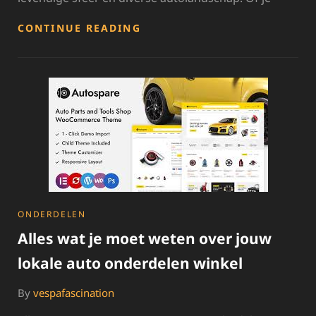
ONTDEK
CONTINUE READING
HET
RUIME
AANBOD
VAN
AUTO
ONDERDELEN
IN
GRONINGEN
CATEGORIES
ONDERDELEN
Alles wat je moet weten over jouw
lokale auto onderdelen winkel
By
vespafascination