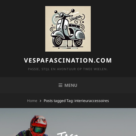
Skip
to
content
VESPAFASCINATION.COM
PASSIE, STIJL EN AVONTUUR OP TWEE WIELEN.
MENU
Home
Posts tagged
Tag:
interieuraccessoires