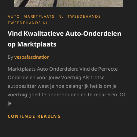
CATEGORIES
AUTO
MARKTPLAATS
NL
TWEEDEHANDS
TWEEDEHANDS NL
Vind Kwalitatieve Auto-Onderdelen
op Marktplaats
By
vespafascination
Marktplaats Auto Onderdelen: Vind de Perfecte
Onderdelen voor Jouw Voertuig Als trotse
autobezitter weet je hoe belangrijk het is om je
voertuig goed te onderhouden en te repareren. Of
je
VIND
CONTINUE READING
KWALITATIEVE
AUTO-
ONDERDELEN