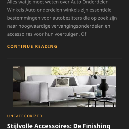
Alles wat je moet weten over Auto Onderdelen
Winkels Auto onderdelen winkels zijn essentiële
bestemmingen voor autobezitters die op zoek zijn
naar hoogwaardige vervangingsonderdelen en
accessoires voor hun voertuigen. Of
ALLES
CONTINUE READING
WAT
JE
MOET
WETEN
OVER
JOUW
LOKALE
AUTO
ONDERDELEN
WINKEL
CATEGORIES
UNCATEGORIZED
Stijlvolle Accessoires: De Finishing