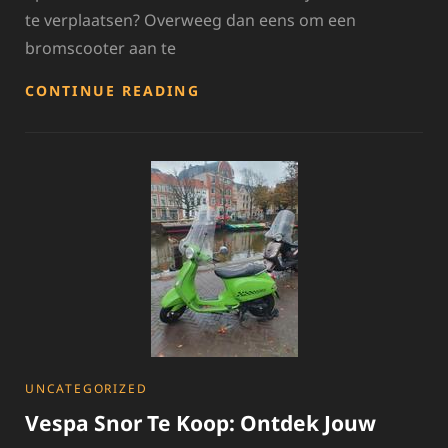
te verplaatsen? Overweeg dan eens om een
bromscooter aan te
BROMSCOOTERS
CONTINUE READING
TE
KOOP:
VIND
JOUW
PERFECTE
RIT
CATEGORIES
UNCATEGORIZED
Vespa Snor Te Koop: Ontdek Jouw