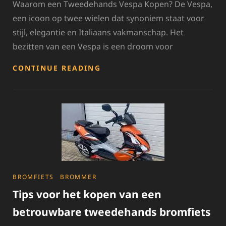
Waarom een Tweedehands Vespa Kopen? De Vespa,
een icoon op twee wielen dat synoniem staat voor
stijl, elegantie en Italiaans vakmanschap. Het
bezitten van een Vespa is een droom voor
TIPS
CONTINUE READING
VOOR
HET
KOPEN
VAN
EEN
TWEEDEHANDS
VESPA
CATEGORIES
BROMFIETS
BROMMER
Tips voor het kopen van een
betrouwbare tweedehands bromfiets