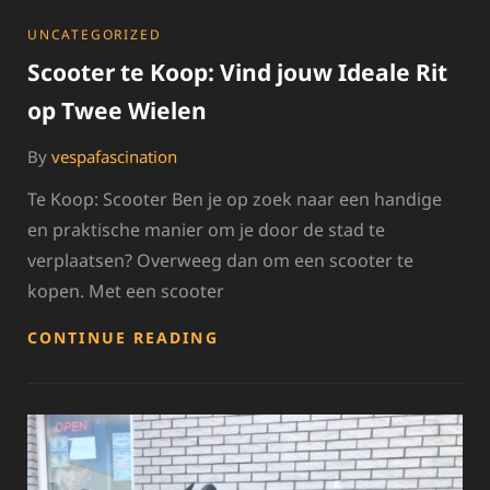
CATEGORIES
UNCATEGORIZED
Scooter te Koop: Vind jouw Ideale Rit
op Twee Wielen
By
vespafascination
Te Koop: Scooter Ben je op zoek naar een handige
en praktische manier om je door de stad te
verplaatsen? Overweeg dan om een scooter te
kopen. Met een scooter
SCOOTER
CONTINUE READING
TE
KOOP:
VIND
JOUW
IDEALE
RIT