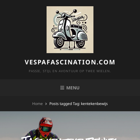
Skip
to
content
VESPAFASCINATION.COM
PASSIE, STIJL EN AVONTUUR OP TWEE WIELEN.
MENU
Home
Posts tagged
Tag:
kentekenbewijs