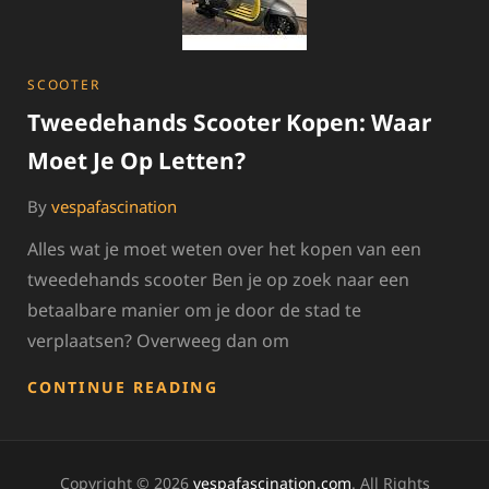
PERFECTE
STAD
VOOR
SCOOTERLIEFHEBBERS
CATEGORIES
SCOOTER
Tweedehands Scooter Kopen: Waar
Moet Je Op Letten?
By
vespafascination
Alles wat je moet weten over het kopen van een
tweedehands scooter Ben je op zoek naar een
betaalbare manier om je door de stad te
verplaatsen? Overweeg dan om
TWEEDEHANDS
CONTINUE READING
SCOOTER
KOPEN:
WAAR
MOET
Copyright © 2026
vespafascination.com
. All Rights