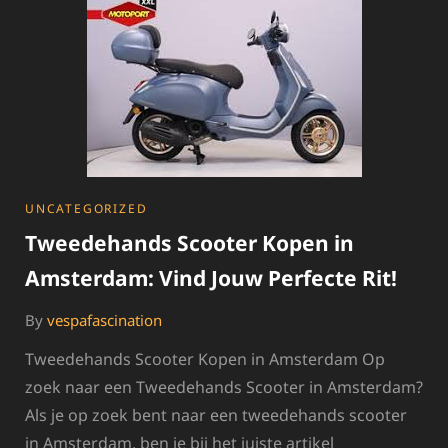
KOPEN
VAN
EEN
TWEEDEHANDS
VESPA
SCOOTER
CATEGORIES
UNCATEGORIZED
Tweedehands Scooter Kopen in
Amsterdam: Vind Jouw Perfecte Rit!
By
vespafascination
Tweedehands Scooter Kopen in Amsterdam Op
zoek naar een Tweedehands Scooter in Amsterdam?
Als je op zoek bent naar een tweedehands scooter
in Amsterdam, ben je bij het juiste artikel