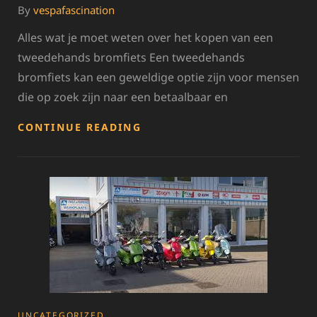
By
vespafascination
Alles wat je moet weten over het kopen van een
tweedehands bromfiets Een tweedehands
bromfiets kan een geweldige optie zijn voor mensen
die op zoek zijn naar een betaalbaar en
TIPS
CONTINUE READING
VOOR
HET
KOPEN
VAN
EEN
BETROUWBARE
TWEEDEHANDS
BROMFIETS
CATEGORIES
UNCATEGORIZED