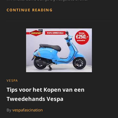
TWEEDEHANDS
CONTINUE READING
SCOOTER
KOPEN
IN
AMSTERDAM:
VIND
JOUW
PERFECTE
RIT!
CATEGORIES
VESPA
Tips voor het Kopen van een
Tweedehands Vespa
By
vespafascination