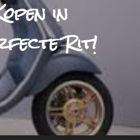
open in
fecte Rit!