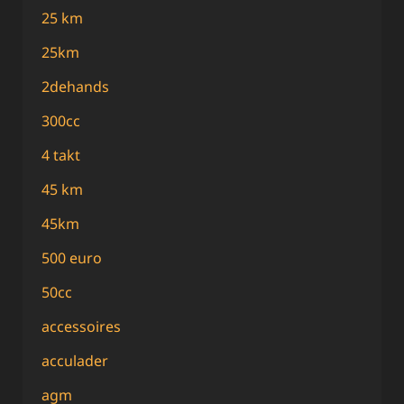
25 km
25km
2dehands
300cc
4 takt
45 km
45km
500 euro
50cc
accessoires
acculader
agm