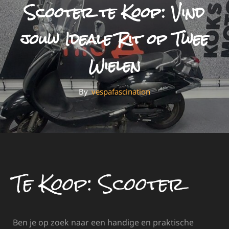
Scooter te Koop: Vind
jouw Ideale Rit op Twee
Wielen
By
By
Vespafascination
Te Koop: Scooter
Ben je op zoek naar een handige en praktische