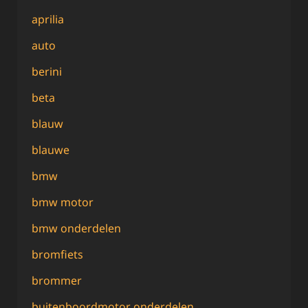
aprilia
auto
berini
beta
blauw
blauwe
bmw
bmw motor
bmw onderdelen
bromfiets
brommer
buitenboordmotor onderdelen