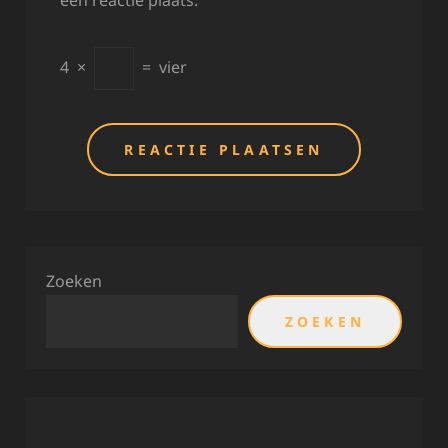
een reactie plaats.
4
×
=
vier
Zoeken
ZOEKEN