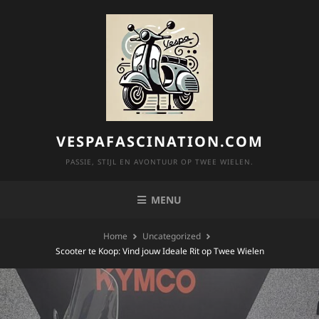
Skip
to
content
VESPAFASCINATION.COM
PASSIE, STIJL EN AVONTUUR OP TWEE WIELEN.
MENU
Home
Uncategorized
Scooter te Koop: Vind jouw Ideale Rit op Twee Wielen