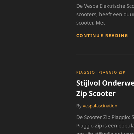
De Vespa Elektrische Sc
scooters, heeft een duu
scooter. Met
O
CONTINUE READING
D
D
ST
V
D
V
CATEGORIES
PIAGGIO
PIAGGIO ZIP
E
Stijlvol Onderw
S
Zip Scooter
By
vespafascination
De Scooter Zip Piaggio: S
Piaggio Zip is een popul
om zijn stijlvolle ontwer