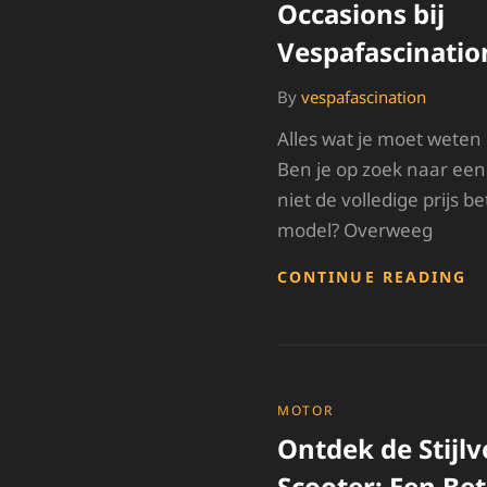
Occasions bij
Vespafascinati
By
vespafascination
Alles wat je moet weten
Ben je op zoek naar een 
niet de volledige prijs 
model? Overweeg
O
CONTINUE READING
O
K
V
O
BI
V
CATEGORIES
MOTOR
Ontdek de Stijlv
Scooter: Een B