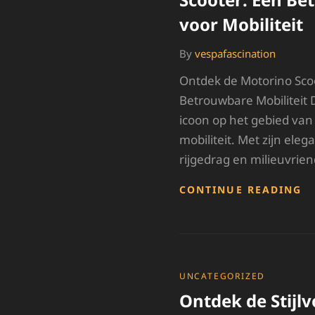
voor Mobiliteit
By
vespafascination
Ontdek de Motorino Scoot
Betrouwbare Mobiliteit 
icoon op het gebied van 
mobiliteit. Met zijn ele
rijgedrag en milieuvrien
O
CONTINUE READING
D
S
M
S
E
B
CATEGORIES
UNCATEGORIZED
K
Ontdek de Stijlv
V