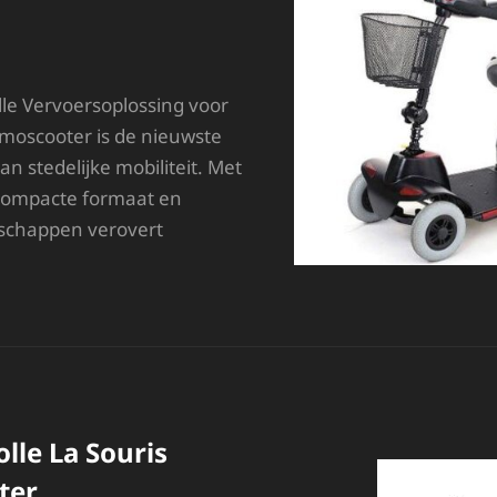
OBILITEIT
lle Vervoersoplossing voor
oscooter is de nieuwste
an stedelijke mobiliteit. Met
 compacte formaat en
nschappen verovert
NTDEK
E
TIJLVOLLE
ERELD
AN
E
OMOSCOOTER
olle La Souris
ter