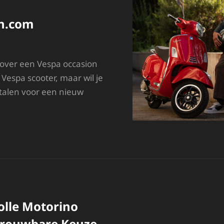
on.com
 over een Vespa occasion
Vespa scooter, maar wil je
betalen voor een nieuw
NTDEK
NZE
WALITEITSVOLLE
ESPA
CCASIONS
J
ESPAFASCINATION.COM
olle Motorino
etrouwbare Keuze