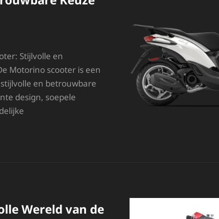
er: Stijlvolle en
De Motorino scooter is een
stijlvolle en betrouwbare
gante design, soepele
delijke
NTDEK
E
TIJLVOLLE
OTORINO
COOTER:
EN
ETROUWBARE
EUZE
olle Wereld van de
OOR