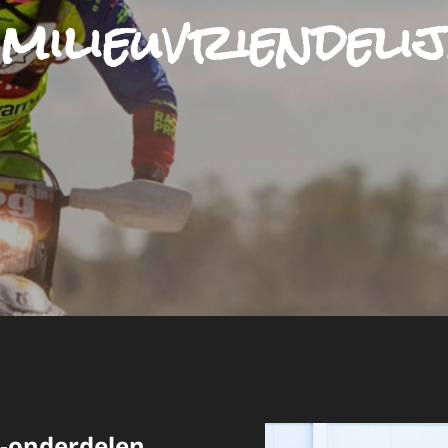
:
milieuvriendelij
o-onderdelen