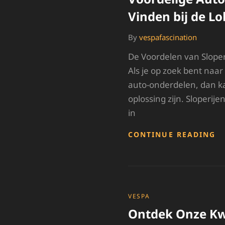
Vinden bij de Lo
By
vespafascination
De Voordelen van Slope
Als je op zoek bent naar
auto-onderdelen, dan ka
oplossing zijn. Sloperije
in
V
CONTINUE READING
A
O
V
BI
D
L
CATEGORIES
VESPA
S
Ontdek Onze Kwa