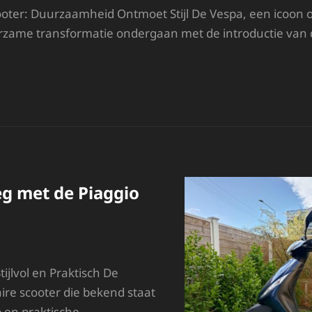
ooter: Duurzaamheid Ontmoet Stijl De Vespa, een icoon 
rzame transformatie ondergaan met de introductie van 
NTDEK
E
UURZAME
IJL
AN
E
ESPA
LEKTRISCHE
eg met de Piaggio
COOTER
tijlvol en Praktisch De
aire scooter die bekend staat
p en praktische