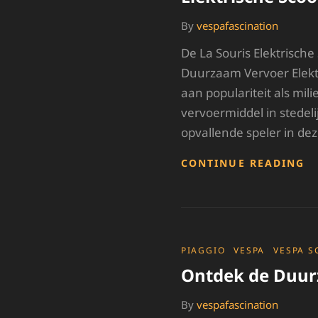
By
vespafascination
De La Souris Elektrische 
Duurzaam Vervoer Elekt
aan populariteit als mili
vervoermiddel in stedel
opvallende speler in dez
O
CONTINUE READING
D
S
L
S
E
S
CATEGORIES
PIAGGIO
VESPA
VESPA S
Ontdek de Duurz
By
vespafascination