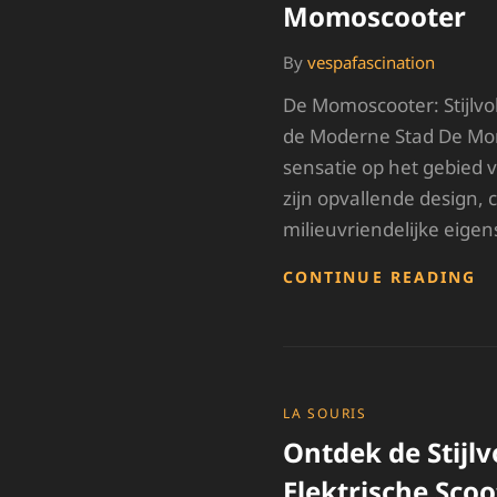
M
Momoscooter
By
vespafascination
De Momoscooter: Stijlvo
de Moderne Stad De Mom
sensatie op het gebied v
zijn opvallende design,
milieuvriendelijke eige
O
CONTINUE READING
D
S
W
V
D
M
CATEGORIES
LA SOURIS
Ontdek de Stijlv
Elektrische Scoo