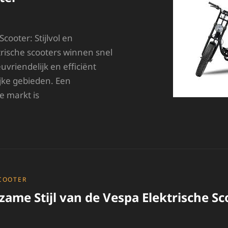
Scooter: Stijlvol en
rische scooters winnen snel
euvriendelijk en efficiënt
ijke gebieden. Een
e markt is
NTDEK
E
TIJLVOLLE
A
OURIS
LEKTRISCHE
COOTER
COOTER
ame Stijl van de Vespa Elektrische Sc