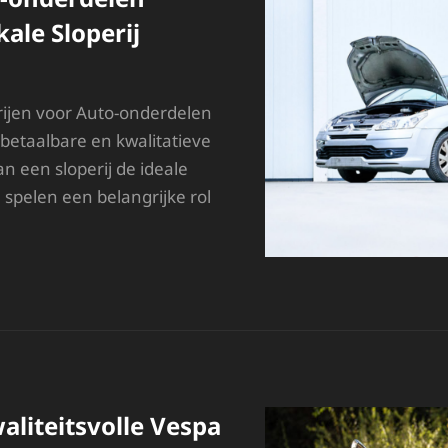
kale Sloperij
rijen voor Auto-onderdelen
 betaalbare en kwalitatieve
n een sloperij de ideale
n spelen een belangrijke rol
OORDELIGE
UTO-
NDERDELEN
INDEN
J
E
OKALE
LOPERIJ
liteitsvolle Vespa